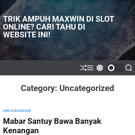
S
k
i
TRIK AMPUH MAXWIN DI SLOT
p
ONLINE? CARI TAHU DI
t
WEBSITE INI!
o
c
o
n
t
e
S
M
S
S
h
e
w
e
n
u
n
i
a
t
ff
u
t
r
Category:
Uncategorized
l
c
c
e
h
h
c
o
l
UNCATEGORIZED
o
Mabar Santuy Bawa Banyak
r
m
Kenangan
o