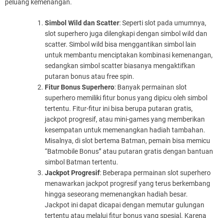
peluang kemenangan.
Simbol Wild dan Scatter
: Seperti slot pada umumnya,
slot superhero juga dilengkapi dengan simbol wild dan
scatter. Simbol wild bisa menggantikan simbol lain
untuk membantu menciptakan kombinasi kemenangan,
sedangkan simbol scatter biasanya mengaktifkan
putaran bonus atau free spin.
Fitur Bonus Superhero
: Banyak permainan slot
superhero memiliki fitur bonus yang dipicu oleh simbol
tertentu. Fitur-fitur ini bisa berupa putaran gratis,
jackpot progresif, atau mini-games yang memberikan
kesempatan untuk memenangkan hadiah tambahan.
Misalnya, di slot bertema Batman, pemain bisa memicu
“Batmobile Bonus” atau putaran gratis dengan bantuan
simbol Batman tertentu.
Jackpot Progresif
: Beberapa permainan slot superhero
menawarkan jackpot progresif yang terus berkembang
hingga seseorang memenangkan hadiah besar.
Jackpot ini dapat dicapai dengan memutar gulungan
tertentu atau melalui fitur bonus yang spesial. Karena