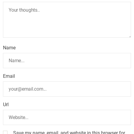
Name
Email
Url
Save my name, email, and website in this browser for