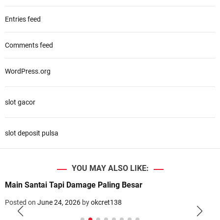
Entries feed
Comments feed
WordPress.org
slot gacor
slot deposit pulsa
YOU MAY ALSO LIKE:
Main Santai Tapi Damage Paling Besar
Posted on
June 24, 2026
by
okcret138