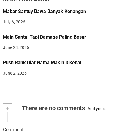
Mabar Santuy Bawa Banyak Kenangan
July 6, 2026
Main Santai Tapi Damage Paling Besar
June 24, 2026
Push Rank Biar Nama Makin Dikenal
June 2, 2026
+
There are no comments
Add yours
Comment