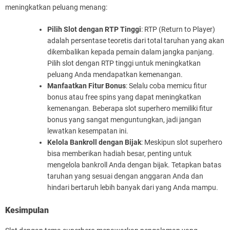
meningkatkan peluang menang:
Pilih Slot dengan RTP Tinggi
: RTP (Return to Player)
adalah persentase teoretis dari total taruhan yang akan
dikembalikan kepada pemain dalam jangka panjang.
Pilih slot dengan RTP tinggi untuk meningkatkan
peluang Anda mendapatkan kemenangan.
Manfaatkan Fitur Bonus
: Selalu coba memicu fitur
bonus atau free spins yang dapat meningkatkan
kemenangan. Beberapa slot superhero memiliki fitur
bonus yang sangat menguntungkan, jadi jangan
lewatkan kesempatan ini.
Kelola Bankroll dengan Bijak
: Meskipun slot superhero
bisa memberikan hadiah besar, penting untuk
mengelola bankroll Anda dengan bijak. Tetapkan batas
taruhan yang sesuai dengan anggaran Anda dan
hindari bertaruh lebih banyak dari yang Anda mampu.
Kesimpulan