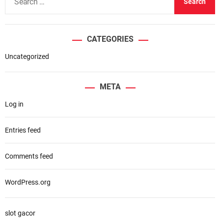
e
a
r
CATEGORIES
c
h
Uncategorized
f
o
META
r
Log in
:
Entries feed
Comments feed
WordPress.org
slot gacor