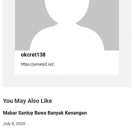
i
o
n
okcret138
https://jumanji2.xyz
You May Also Like
Mabar Santuy Bawa Banyak Kenangan
July 6, 2026