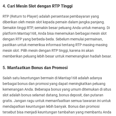
4.
Cari Mesin Slot dengan RTP Tinggi
RTP (Return to Player) adalah persentase pembayaran yang
diberikan oleh mesin slot kepada pemain dalam jangka panjang.
Semakin tinggi RTP, semakin besar peluang Anda untuk menang. Di
platform Mantap168, Anda bisa menemukan berbagai mesin slot
dengan RTP yang berbeda-beda. Sebelum memulai permainan,
pastikan untuk memeriksa informasi tentang RTP masing-masing
mesin slot. Pilih mesin dengan RTP tinggi, karena ini akan
memberikan peluang lebih besar untuk memenangkan hadiah besar.
5.
Manfaatkan Bonus dan Promosi
Salah satu keuntungan bermain di Mantap168 adalah adanya
berbagai bonus dan promosi yang dapat meningkatkan peluang
kemenangan Anda. Beberapa bonus yang umum ditemukan di situs
slot adalah bonus selamat datang, bonus deposit, dan putaran
gratis. Jangan ragu untuk memanfaatkan semua tawaran ini untuk
mendapatkan keuntungan lebih banyak. Bonus dan promosi
tersebut bisa menjadi keuntungan tambahan yang membantu Anda