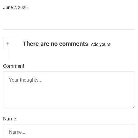
June 2, 2026
+
There are no comments
Add yours
Comment
Name