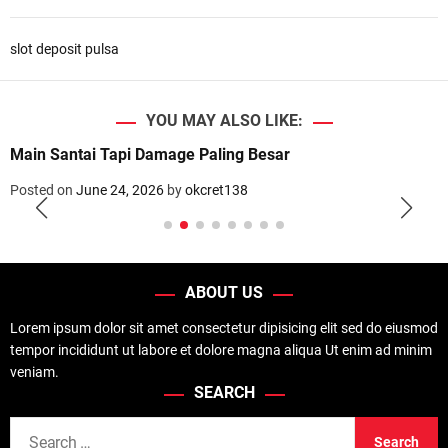
slot deposit pulsa
YOU MAY ALSO LIKE:
Main Santai Tapi Damage Paling Besar
Posted on
June 24, 2026
by
okcret138
ABOUT US
Lorem ipsum dolor sit amet consectetur dipisicing elit sed do eiusmod
tempor incididunt ut labore et dolore magna aliqua Ut enim ad minim
veniam.
SEARCH
S