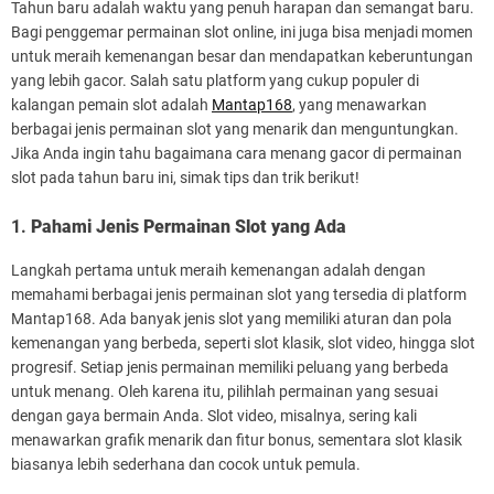
Tahun baru adalah waktu yang penuh harapan dan semangat baru.
Bagi penggemar permainan slot online, ini juga bisa menjadi momen
untuk meraih kemenangan besar dan mendapatkan keberuntungan
yang lebih gacor. Salah satu platform yang cukup populer di
kalangan pemain slot adalah
Mantap168
, yang menawarkan
berbagai jenis permainan slot yang menarik dan menguntungkan.
Jika Anda ingin tahu bagaimana cara menang gacor di permainan
slot pada tahun baru ini, simak tips dan trik berikut!
1.
Pahami Jenis Permainan Slot yang Ada
Langkah pertama untuk meraih kemenangan adalah dengan
memahami berbagai jenis permainan slot yang tersedia di platform
Mantap168. Ada banyak jenis slot yang memiliki aturan dan pola
kemenangan yang berbeda, seperti slot klasik, slot video, hingga slot
progresif. Setiap jenis permainan memiliki peluang yang berbeda
untuk menang. Oleh karena itu, pilihlah permainan yang sesuai
dengan gaya bermain Anda. Slot video, misalnya, sering kali
menawarkan grafik menarik dan fitur bonus, sementara slot klasik
biasanya lebih sederhana dan cocok untuk pemula.