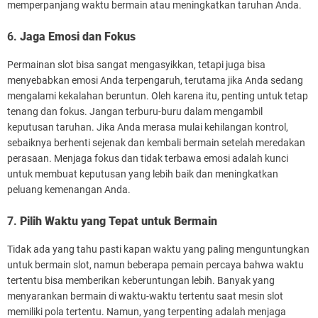
memperpanjang waktu bermain atau meningkatkan taruhan Anda.
6.
Jaga Emosi dan Fokus
Permainan slot bisa sangat mengasyikkan, tetapi juga bisa
menyebabkan emosi Anda terpengaruh, terutama jika Anda sedang
mengalami kekalahan beruntun. Oleh karena itu, penting untuk tetap
tenang dan fokus. Jangan terburu-buru dalam mengambil
keputusan taruhan. Jika Anda merasa mulai kehilangan kontrol,
sebaiknya berhenti sejenak dan kembali bermain setelah meredakan
perasaan. Menjaga fokus dan tidak terbawa emosi adalah kunci
untuk membuat keputusan yang lebih baik dan meningkatkan
peluang kemenangan Anda.
7.
Pilih Waktu yang Tepat untuk Bermain
Tidak ada yang tahu pasti kapan waktu yang paling menguntungkan
untuk bermain slot, namun beberapa pemain percaya bahwa waktu
tertentu bisa memberikan keberuntungan lebih. Banyak yang
menyarankan bermain di waktu-waktu tertentu saat mesin slot
memiliki pola tertentu. Namun, yang terpenting adalah menjaga