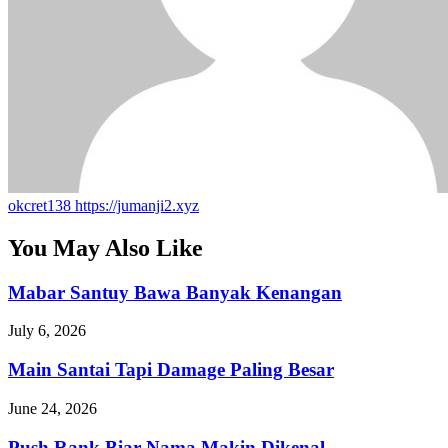
okcret138
https://jumanji2.xyz
You May Also Like
Mabar Santuy Bawa Banyak Kenangan
July 6, 2026
Main Santai Tapi Damage Paling Besar
June 24, 2026
Push Rank Biar Nama Makin Dikenal