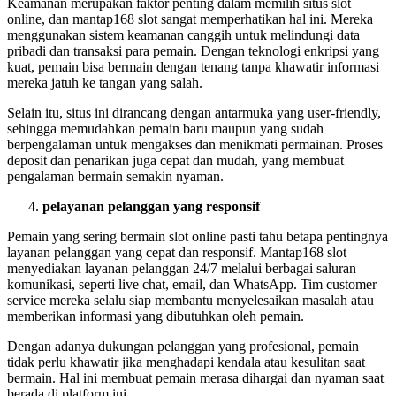
Keamanan merupakan faktor penting dalam memilih situs slot
online, dan mantap168 slot sangat memperhatikan hal ini. Mereka
menggunakan sistem keamanan canggih untuk melindungi data
pribadi dan transaksi para pemain. Dengan teknologi enkripsi yang
kuat, pemain bisa bermain dengan tenang tanpa khawatir informasi
mereka jatuh ke tangan yang salah.
Selain itu, situs ini dirancang dengan antarmuka yang user-friendly,
sehingga memudahkan pemain baru maupun yang sudah
berpengalaman untuk mengakses dan menikmati permainan. Proses
deposit dan penarikan juga cepat dan mudah, yang membuat
pengalaman bermain semakin nyaman.
pelayanan pelanggan yang responsif
Pemain yang sering bermain slot online pasti tahu betapa pentingnya
layanan pelanggan yang cepat dan responsif. Mantap168 slot
menyediakan layanan pelanggan 24/7 melalui berbagai saluran
komunikasi, seperti live chat, email, dan WhatsApp. Tim customer
service mereka selalu siap membantu menyelesaikan masalah atau
memberikan informasi yang dibutuhkan oleh pemain.
Dengan adanya dukungan pelanggan yang profesional, pemain
tidak perlu khawatir jika menghadapi kendala atau kesulitan saat
bermain. Hal ini membuat pemain merasa dihargai dan nyaman saat
berada di platform ini.