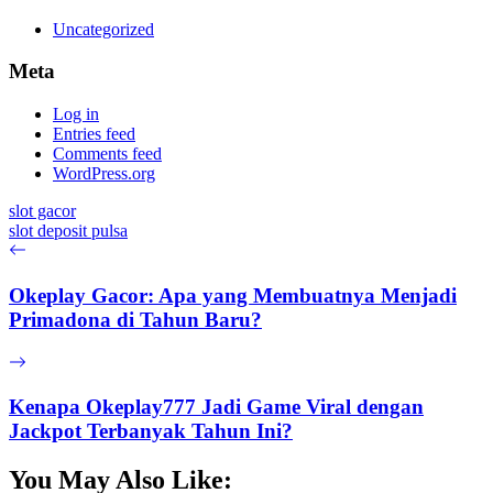
Uncategorized
Meta
Log in
Entries feed
Comments feed
WordPress.org
slot gacor
slot deposit pulsa
Okeplay Gacor: Apa yang Membuatnya Menjadi
Primadona di Tahun Baru?
Kenapa Okeplay777 Jadi Game Viral dengan
Jackpot Terbanyak Tahun Ini?
You May Also Like: