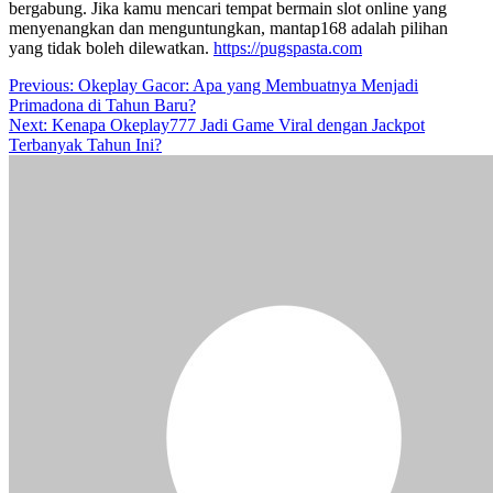
bergabung. Jika kamu mencari tempat bermain slot online yang
menyenangkan dan menguntungkan, mantap168 adalah pilihan
yang tidak boleh dilewatkan.
https://pugspasta.com
Post
Previous:
Okeplay Gacor: Apa yang Membuatnya Menjadi
Primadona di Tahun Baru?
navigation
Next:
Kenapa Okeplay777 Jadi Game Viral dengan Jackpot
Terbanyak Tahun Ini?