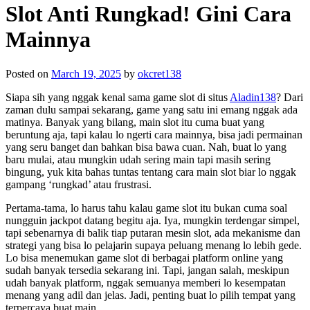
Slot Anti Rungkad! Gini Cara
Mainnya
Posted on
March 19, 2025
by
okcret138
Siapa sih yang nggak kenal sama game slot di situs
Aladin138
? Dari
zaman dulu sampai sekarang, game yang satu ini emang nggak ada
matinya. Banyak yang bilang, main slot itu cuma buat yang
beruntung aja, tapi kalau lo ngerti cara mainnya, bisa jadi permainan
yang seru banget dan bahkan bisa bawa cuan. Nah, buat lo yang
baru mulai, atau mungkin udah sering main tapi masih sering
bingung, yuk kita bahas tuntas tentang cara main slot biar lo nggak
gampang ‘rungkad’ atau frustrasi.
Pertama-tama, lo harus tahu kalau game slot itu bukan cuma soal
nungguin jackpot datang begitu aja. Iya, mungkin terdengar simpel,
tapi sebenarnya di balik tiap putaran mesin slot, ada mekanisme dan
strategi yang bisa lo pelajarin supaya peluang menang lo lebih gede.
Lo bisa menemukan game slot di berbagai platform online yang
sudah banyak tersedia sekarang ini. Tapi, jangan salah, meskipun
udah banyak platform, nggak semuanya memberi lo kesempatan
menang yang adil dan jelas. Jadi, penting buat lo pilih tempat yang
terpercaya buat main.