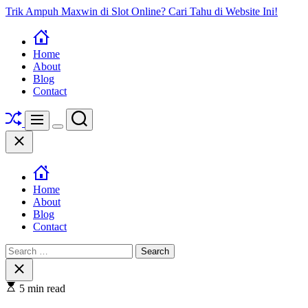
Skip
Trik Ampuh Maxwin di Slot Online? Cari Tahu di Website Ini!
to
content
Home
About
Blog
Contact
Shuffle
Search
Menu
Switch
Close
color
mode
Home
About
Blog
Contact
Search
for:
Close
search
5 min read