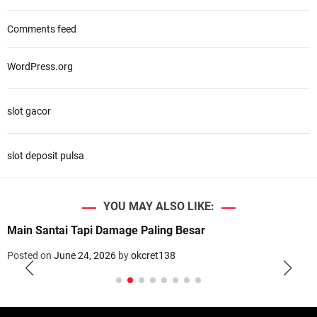
Comments feed
WordPress.org
slot gacor
slot deposit pulsa
YOU MAY ALSO LIKE:
Main Santai Tapi Damage Paling Besar
Posted on
June 24, 2026
by
okcret138