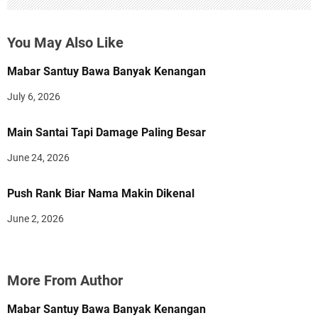
You May Also Like
Mabar Santuy Bawa Banyak Kenangan
July 6, 2026
Main Santai Tapi Damage Paling Besar
June 24, 2026
Push Rank Biar Nama Makin Dikenal
June 2, 2026
More From Author
Mabar Santuy Bawa Banyak Kenangan