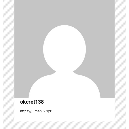
v
i
g
a
t
i
o
n
okcret138
https://jumanji2.xyz