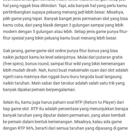
hal yang nggak bisa dihindari. Tapi, ada banyak hal yang perlu kamu
pertimbangkan supaya peluang menang jadi lebih besar. Misalnya,
pilih game yang tepat. Banyak banget jenis permainan slot yang bisa
kamu coba, dari yang klasik dengan 3 gulungan sampai yang lebih
modern dengan 5 gulungan atau lebih. Setiap jenis game punya fitur-
fitur spesial yang bikin peluang kamu buat menang lebih besar.
Gak jarang, game-game slot online punya fitur bonus yang bisa
naikin jackpot kamu ke level selanjutnya. Mulai dari putaran gratis
(free spins), bonus round, sampai fitur wild yang bikin kemenangan
lebih mudah diraih. Nah, kunci buat maksimalin cuan dari slot adalah
ngerti cara mainnya dan nggak buru-buru tergoda buat langsung
naikin taruhan. Main sabar dan terukur adalah salah satu trik yang
banyak dipakai pemain berpengalaman.
Selain itu, kamu juga harus paham soal RTP (Return to Player) dari
tiap game slot. RTP itu adalah persentase yang menunjukkan berapa
banyak taruhan yang diputar dalam permainan, yang akan kembali
ke pemain dalam bentuk kemenangan. Misalnya, kalau ada game
dengan RTP 96%, berarti dari semua taruhan yang dipasang di game