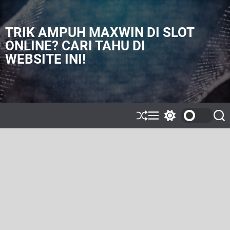
S
k
i
TRIK AMPUH MAXWIN DI SLOT
p
ONLINE? CARI TAHU DI
t
WEBSITE INI!
o
c
o
n
t
e
S
M
S
S
h
e
w
e
n
u
n
i
a
t
ff
u
t
r
l
c
c
e
h
h
c
o
l
o
r
m
o