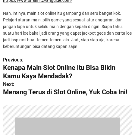
https://www.bnaimitzvahguide.com/
Nah, intinya, main slot online itu gampang dan seru banget kok.
Pelajari aturan main, pilih game yang sesuai, atur anggaran, dan
jangan lupa untuk selalu main dengan kepala dingin. Siapa tahu,
suatu hari loe bakal jadi orang yang dapet jackpot gede dan cerita loe
jadi inspirasi buat temen-temen lain. Jadi, siap-siap aja, karena
keberuntungan bisa datang kapan saja!
Previous:
P
Kenapa Main Slot Online Itu Bisa Bikin
o
Kamu Kaya Mendadak?
s
Next:
Menang Terus di Slot Online, Yuk Coba Ini!
t
n
a
v