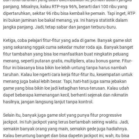
panjang. Misalnya, kalau RTP-nya 96%, berarti dari 100 ribu yang
dipertaruhkan, sekitar 96 ribu bisa kembali ke pemain. Tapi inget, RTP
ini bukan jaminan loe bakal menang, ya. Ini hanya statistik dalam
jangka panjang. Jadi, tetap sabar dan jangan terburu-buru.
Ketiga, coba pelajari fitur-fitur yang ada di game. Banyak game slot
yang sekarang nggak cuma sekedar muter roda aja. Banyak banget
fitur tambahan yang bisa loe manfaatkan buat ningkatin peluang
menang, seperti putaran gratis, multipliers, atau bonus game. Fitur-
fitur ini biasanya bisa bikin loe lebih untung tanpa harus nambah
taruhan. Kalau loe ngerti cara kerja fitur-fitur itu, kesempatan untuk
menang juga bakal lebih besar. Tapi, hati-hati juga sama jebakan
game yang bisa bikin loe jadi ketagihan terus-terusan. Kalau udah
dapet beberapa kemenangan kecil, berhenti sejenak dan nikmatin
hasilnya, jangan langsung lanjut tanpa kontrol.
Selain itu, banyak juga game slot yang punya fitur progressive
jackpot. Ini tuh jackpot yang terus bertambah seiring waktu. Jadi,
semakin banyak orang yang main, semakin gede juga hadiahnya.
Kalau beruntung banget dan bisa dapetin jackpot ini, wah, itu bisa