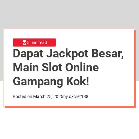
d
e
5 min read
Dapat Jackpot Besar,
Main Slot Online
Gampang Kok!
Posted on
March 25, 2025
by
okcret138