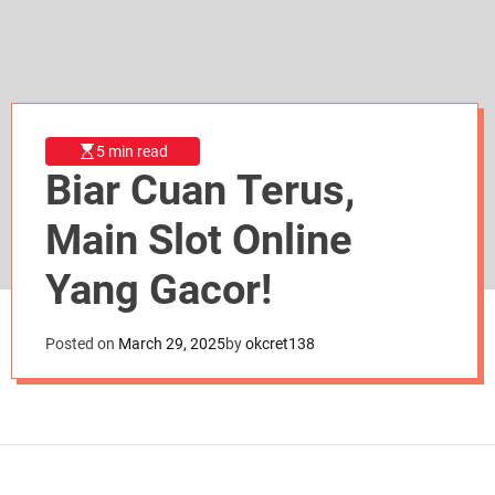
d
e
5 min read
Biar Cuan Terus,
Main Slot Online
Yang Gacor!
Posted on
March 29, 2025
by
okcret138