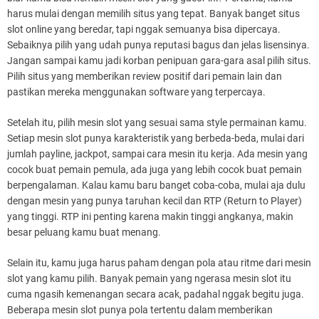
harus mulai dengan memilih situs yang tepat. Banyak banget situs
slot online yang beredar, tapi nggak semuanya bisa dipercaya.
Sebaiknya pilih yang udah punya reputasi bagus dan jelas lisensinya.
Jangan sampai kamu jadi korban penipuan gara-gara asal pilih situs.
Pilih situs yang memberikan review positif dari pemain lain dan
pastikan mereka menggunakan software yang terpercaya.
Setelah itu, pilih mesin slot yang sesuai sama style permainan kamu.
Setiap mesin slot punya karakteristik yang berbeda-beda, mulai dari
jumlah payline, jackpot, sampai cara mesin itu kerja. Ada mesin yang
cocok buat pemain pemula, ada juga yang lebih cocok buat pemain
berpengalaman. Kalau kamu baru banget coba-coba, mulai aja dulu
dengan mesin yang punya taruhan kecil dan RTP (Return to Player)
yang tinggi. RTP ini penting karena makin tinggi angkanya, makin
besar peluang kamu buat menang.
Selain itu, kamu juga harus paham dengan pola atau ritme dari mesin
slot yang kamu pilih. Banyak pemain yang ngerasa mesin slot itu
cuma ngasih kemenangan secara acak, padahal nggak begitu juga.
Beberapa mesin slot punya pola tertentu dalam memberikan