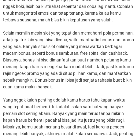
nggak hoki, lebih baik istirahat sebentar dan coba lagi nanti. Cobalah
untuk mengontrol emosi dan tetap tenang, karena kalau kamu
terbawa suasana, malah bisa bikin keputusan yang salah.
Selain memilih mesin slot yang tepat dan memahami pola permainan,
ada juga trik lain yang bisa dicoba, yaitu manfaatin bonus dan promo
yang ada. Banyak situs slot online yang menawarkan berbagai
macam bonus, seperti bonus sambutan, free spins, dan cashback.
Biasanya, bonus ini bisa dimanfaatkan buat nambah peluang kamu
menang tanpa harus mengeluarkan modal lebih. Jadi, pastikan kamu
rajin ngecek promo yang ada di situs pilihan kamu, dan manfaatkan
sebaik mungkin. Bonus-bonus ini bisa jadi senjata rahasia buat bikin
cuan kamu makin banyak.
Yang nggak kalah penting adalah kamu harus tahu kapan waktu
yang tepat buat berhenti. Ini adalah salah satu hal yang banyak
pemain slot sering abaiin. Banyak yang main terus tanpa mikirin
kapan harus berhenti, padahal bisa jadi itu justru yang bikin rugi.
Misalnya, kamu udah menang besar di awal, tapi karena pengen
menang lebih banyak, akhirnya malah kalah semuanya. Jadi, penting