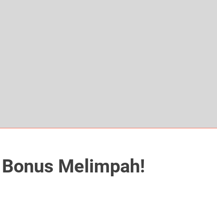
t Bonus Melimpah!