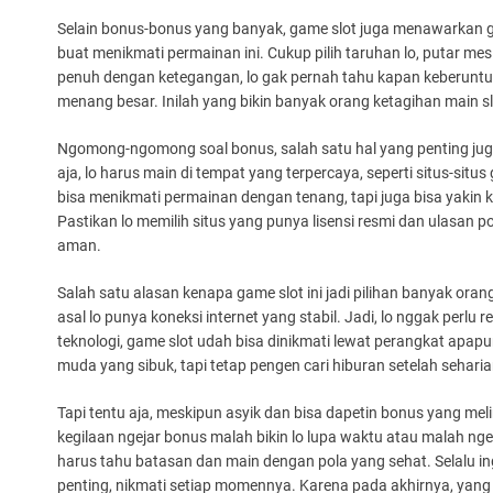
Selain bonus-bonus yang banyak, game slot juga menawarkan ga
buat menikmati permainan ini. Cukup pilih taruhan lo, putar mes
penuh dengan ketegangan, lo gak pernah tahu kapan keberuntun
menang besar. Inilah yang bikin banyak orang ketagihan main slo
Ngomong-ngomong soal bonus, salah satu hal yang penting juga
aja, lo harus main di tempat yang terpercaya, seperti situs-situ
bisa menikmati permainan dengan tenang, tapi juga bisa yakin k
Pastikan lo memilih situs yang punya lisensi resmi dan ulasan p
aman.
Salah satu alasan kenapa game slot ini jadi pilihan banyak orang
asal lo punya koneksi internet yang stabil. Jadi, lo nggak perlu
teknologi, game slot udah bisa dinikmati lewat perangkat apapun, 
muda yang sibuk, tapi tetap pengen cari hiburan setelah seharia
Tapi tentu aja, meskipun asyik dan bisa dapetin bonus yang mel
kegilaan ngejar bonus malah bikin lo lupa waktu atau malah nge
harus tahu batasan dan main dengan pola yang sehat. Selalu in
penting, nikmati setiap momennya. Karena pada akhirnya, yan