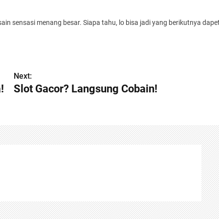
ain sensasi menang besar. Siapa tahu, lo bisa jadi yang berikutnya dape
Next:
!
Slot Gacor? Langsung Cobain!