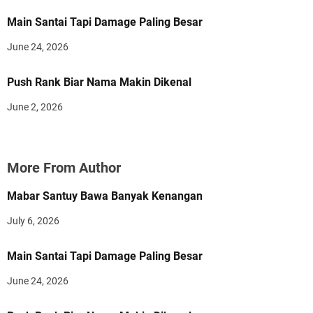
Main Santai Tapi Damage Paling Besar
June 24, 2026
Push Rank Biar Nama Makin Dikenal
June 2, 2026
More From Author
Mabar Santuy Bawa Banyak Kenangan
July 6, 2026
Main Santai Tapi Damage Paling Besar
June 24, 2026