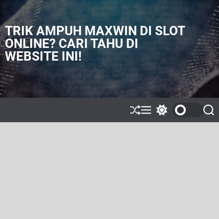
S
k
i
TRIK AMPUH MAXWIN DI SLOT
p
ONLINE? CARI TAHU DI
t
WEBSITE INI!
o
c
o
n
t
e
S
M
S
S
h
e
w
e
n
u
n
i
a
t
ff
u
t
r
l
c
c
e
h
h
c
o
l
o
r
m
o