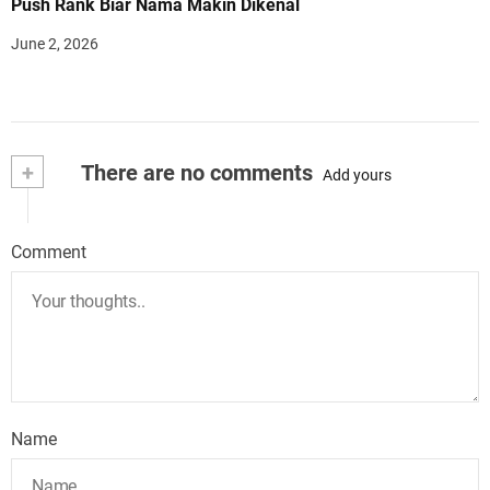
Push Rank Biar Nama Makin Dikenal
June 2, 2026
+
There are no comments
Add yours
Comment
Name