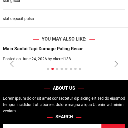
slot gacor
slot deposit pulsa
YOU MAY ALSO LIKE:
Main Santai Tapi Damage Paling Besar
Posted on
June 24, 2026
by
okcret138
ABOUT US
Lorem ipsum dolor sit amet consectetur dipisicing elit sed do eiusmod
tempor incididunt ut labore et dolore magna aliqua Ut enim ad minim
veniam.
SEARCH
S