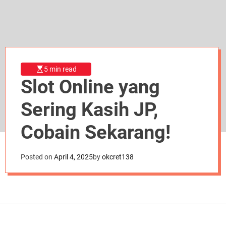
d
e
5 min read
Slot Online yang
Sering Kasih JP,
Cobain Sekarang!
Posted on
April 4, 2025
by
okcret138