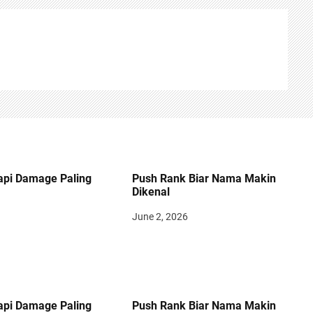
api Damage Paling
Push Rank Biar Nama Makin
Dikenal
June 2, 2026
api Damage Paling
Push Rank Biar Nama Makin