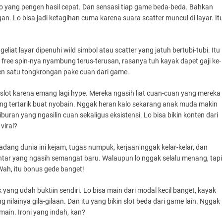
o yang pengen hasil cepat. Dan sensasi tiap game beda-beda. Bahkan
an. Lo bisa jadi ketagihan cuma karena suara scatter muncul di layar. It
liat layar dipenuhi wild simbol atau scatter yang jatuh bertubi-tubi. Itu
free spin-nya nyambung terus-terusan, rasanya tuh kayak dapet gaji ke-
men satu tongkrongan pake cuan dari game.
slot karena emang lagi hype. Mereka ngasih liat cuan-cuan yang mereka
ang tertarik buat nyobain. Nggak heran kalo sekarang anak muda makin
hiburan yang ngasilin cuan sekaligus eksistensi. Lo bisa bikin konten dari
viral?
kadang dunia ini kejam, tugas numpuk, kerjaan nggak kelar-kelar, dan
bentar yang ngasih semangat baru. Walaupun lo nggak selalu menang, tapi
Wah, itu bonus gede banget!
 yang udah buktiin sendiri. Lo bisa main dari modal kecil banget, kayak
 nilainya gila-gilaan. Dan itu yang bikin slot beda dari game lain. Nggak
l main. Ironi yang indah, kan?