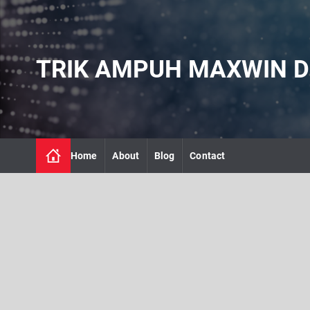
S
k
i
p
TRIK AMPUH MAXWIN DI 
t
o
c
o
n
t
Home
About
Blog
Contact
e
n
t