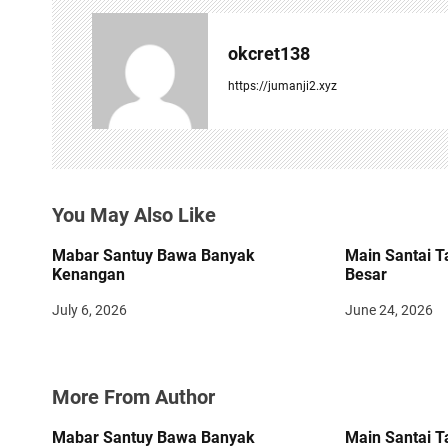
a
v
okcret138
i
https://jumanji2.xyz
g
a
t
You May Also Like
i
Mabar Santuy Bawa Banyak
Main Santai T
o
Kenangan
Besar
n
July 6, 2026
June 24, 2026
More From Author
Mabar Santuy Bawa Banyak
Main Santai T