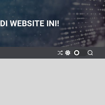
I WEBSITE INI!
S
S
S
h
w
e
u
i
a
ff
t
r
l
c
c
e
h
h
c
o
l
o
r
m
o