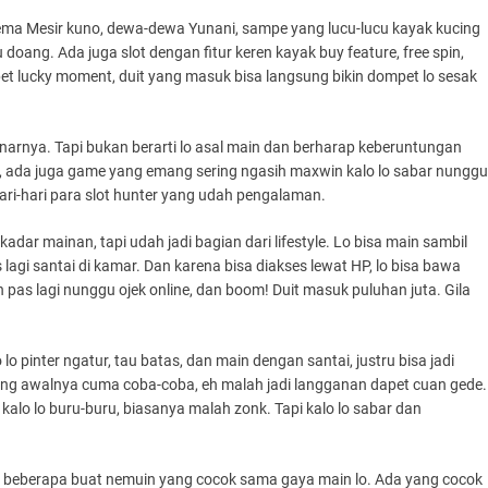
ma Mesir kuno, dewa-dewa Yunani, sampe yang lucu-lucu kayak kucing
doang. Ada juga slot dengan fitur keren kayak buy feature, free spin,
apet lucky moment, duit yang masuk bisa langsung bikin dompet lo sesak
benarnya. Tapi bukan berarti lo asal main dan berharap keberuntungan
r”, ada juga game yang emang sering ngasih maxwin kalo lo sabar nunggu
ari-hari para slot hunter yang udah pengalaman.
dar mainan, tapi udah jadi bagian dari lifestyle. Lo bisa main sambil
agi santai di kamar. Dan karena bisa diakses lewat HP, lo bisa bawa
 pas lagi nunggu ojek online, dan boom! Duit masuk puluhan juta. Gila
lo pinter ngatur, tau batas, dan main dengan santai, justru bisa jadi
g awalnya cuma coba-coba, eh malah jadi langganan dapet cuan gede.
kalo lo buru-buru, biasanya malah zonk. Tapi kalo lo sabar dan
ain beberapa buat nemuin yang cocok sama gaya main lo. Ada yang cocok