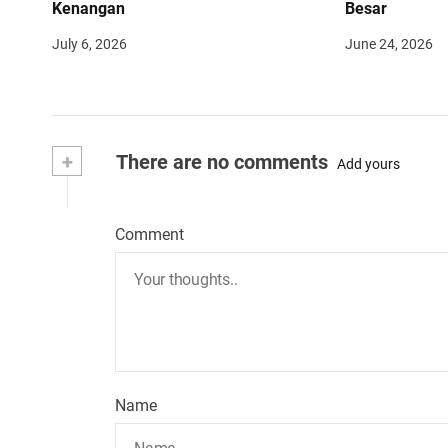
Kenangan
Besar
July 6, 2026
June 24, 2026
+
There are no comments
Add yours
Comment
Name