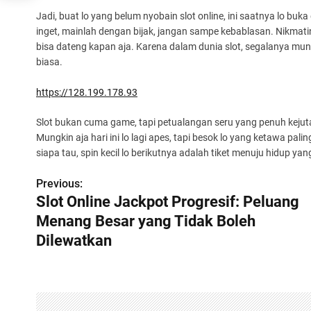
Jadi, buat lo yang belum nyobain slot online, ini saatnya lo buka
inget, mainlah dengan bijak, jangan sampe kebablasan. Nikmatin 
bisa dateng kapan aja. Karena dalam dunia slot, segalanya mungki
biasa.
https://128.199.178.93
Slot bukan cuma game, tapi petualangan seru yang penuh kejuta
Mungkin aja hari ini lo lagi apes, tapi besok lo yang ketawa paling 
siapa tau, spin kecil lo berikutnya adalah tiket menuju hidup yang 
Previous:
P
Slot Online Jackpot Progresif: Peluang
o
Menang Besar yang Tidak Boleh
s
Dilewatkan
t
n