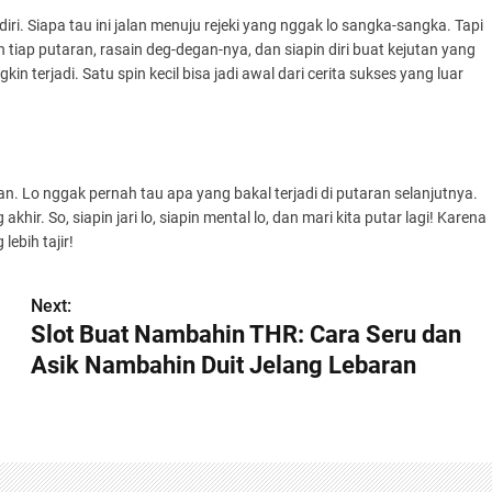
 diri. Siapa tau ini jalan menuju rejeki yang nggak lo sangka-sangka. Tapi
tiap putaran, rasain deg-degan-nya, dan siapin diri buat kejutan yang
n terjadi. Satu spin kecil bisa jadi awal dari cerita sukses yang luar
n. Lo nggak pernah tau apa yang bakal terjadi di putaran selanjutnya.
akhir. So, siapin jari lo, siapin mental lo, dan mari kita putar lagi! Karena
lebih tajir!
Next:
Slot Buat Nambahin THR: Cara Seru dan
Asik Nambahin Duit Jelang Lebaran