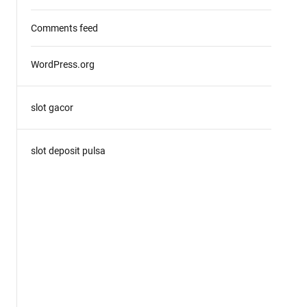
Comments feed
WordPress.org
slot gacor
slot deposit pulsa