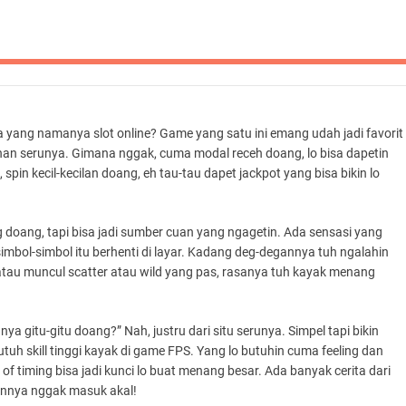
a yang namanya slot online? Game yang satu ini emang udah jadi favorit
an serunya. Gimana nggak, cuma modal receh doang, lo bisa dapetin
in kecil-kecilan doang, eh tau-tau dapet jackpot yang bisa bikin lo
g doang, tapi bisa jadi sumber cuan yang ngagetin. Ada sensasi yang
simbol-simbol itu berhenti di layar. Kadang deg-degannya tuh ngalahin
atau muncul scatter atau wild yang pas, rasanya tuh kayak menang
ya gitu-gitu doang?” Nah, justru dari situ serunya. Simpel tapi bikin
butuh skill tinggi kayak di game FPS. Yang lo butuhin cuma feeling dan
of timing bisa jadi kunci lo buat menang besar. Ada banyak cerita dari
uannya nggak masuk akal!