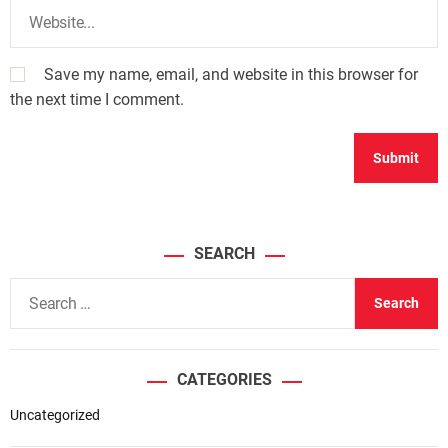
Save my name, email, and website in this browser for
the next time I comment.
SEARCH
S
e
a
r
CATEGORIES
c
h
Uncategorized
f