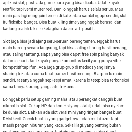
aplikasi slot, pasti ada game baru yang bisa dicoba. Udah kayak
Netflix, tapi versi muter reel. Dan lo nggak harus selalu serius. Mau
main pas lagi nungguin temen di kafe, atau sambil ngopi sendiri, slot
itu fleksibel banget. Bisa buat killing time yang nggak berasa, dan
kadang malah bikin lo ketagihan dalam arti positif.
Slot juga bisa jadi ajang seru-seruan bareng temen. Nggak harus
main bareng secara langsung, tapi bisa saling sharing hasil menang,
atau saling tantang, siapa yang bisa dapet free spin paling banyak
dalam sehari. Jadi kayak punya komunitas kecil yang punya vibe
kompetitif tapi fun. Ada juga grup-grup di medsos yang isinya
sharing trik atau cuma buat pamer hasil menang. Biarpun lo main
sendiri, rasanya nggak sepi-sepi amat, karena lo tetep bisa terkoneksi
sama banyak orang yang satu frekuensi.
Lo nggak perlu setup gaming mahal atau perangkat canggih buat
nikmatin slot. Cukup HP dan koneksi yang stabil, udah bisa nyelam
ke dunia slot. Bahkan ada slot versi mini yang ringan banget buat
RAM kecil. Cocok buat lo yang gadget-nya udah mulai uzur tapi
masih pengen hiburan yang kece. Sekali lagi, yang penting bukan
soal menang-menan doang, tapi gimana caranya lo bisa dapet