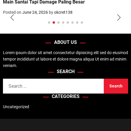
Main Santai Tapi Damage Paling Besar
Posted on
June 24, 2026
by
okcret138
ABOUT US
Lorem ipsum dolor sit amet consectetur dipisicing elit sed do eiusmod
tempor incididunt ut labore et dolore magna aliqua Ut enim ad minim
veniam.
SEARCH
S
e
CATEGORIES
a
r
Uncategorized
c
h
f