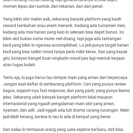
momen lepas dari suntuk, dari tekanan, dan dari penat.
Yang bikin slot makin asik, sekarang banyak platform yang kasih
reward tambahan atau event menarik. Kadang ada turnamen mini,
kadang ada misi harian yang kalo lo selesain bisa dapet bonus. Ini
bikin slot bukan cuma muter reel doang, tapi juga ada tantangan
kecil yang bikin lo ngerasa accomplished. Lo jadi punya target harian
kecil yang bisa naikin mood tanpa perlu mikir keras. Dan yang kayak
gini, lumayan banget buat ningkatin mood pas lagi mentok kerjaan
atau tugas kuliah.
Tentu aja, lo juga harus tau tempat main yang aman dan terpercaya.
Jangan asal daftar di sembarang platform. Cari yang punya review
bagus, support-nya fast response, dan yang pasti, yang punya lisensi
jelas. Sekarang udah banyak banget platform lokal maupun
internasional yang ngasih pengalaman main slot yang aman,
nyaman, dan adil. Jadi nggak ada tuh drama curang-curangan. Main
jadi lebih tenang, karena lo tau lo ada di tempat yang bener.
Dan kalau lo termasuk orang yang suka explore hal baru, slot bisa