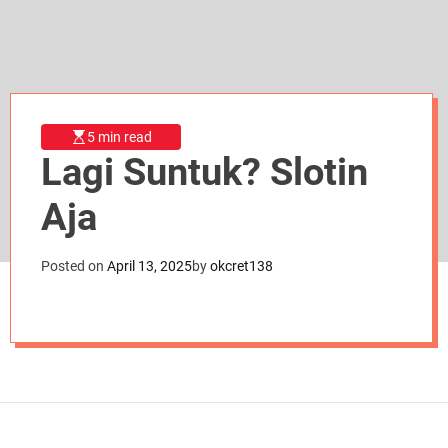
d
e
5 min read
Lagi Suntuk? Slotin
Aja
Posted on
April 13, 2025
by
okcret138