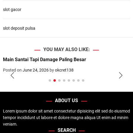
slot gacor
slot deposit pulsa
YOU MAY ALSO LIKE:
Main Santai Tapi Damage Paling Besar
Posted on
June 24, 2026
by
okcret138
ABOUT US
Lorem ipsum dolor sit amet consectetur dipisicing elit sed do eiusmod
tempor incididunt ut labore et dolore magna aliqua Ut enim ad minim
veniam.
SEARCH