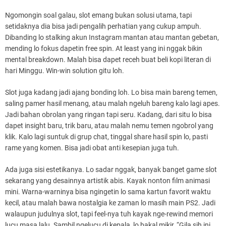
Ngomongin soal galau, slot emang bukan solusi utama, tapi
setidaknya dia bisa jadi pengalih perhatian yang cukup ampuh.
Dibanding lo stalking akun Instagram mantan atau mantan gebetan,
mending lo fokus dapetin free spin. At least yang ini nggak bikin
mental breakdown. Malah bisa dapet receh buat beli kopi literan di
hari Minggu. Win-win solution gitu loh.
Slot juga kadang jadi ajang bonding loh. Lo bisa main bareng temen,
saling pamer hasil menang, atau malah ngeluh bareng kalo lagi apes.
Jadi bahan obrolan yang ringan tapi seru. Kadang, dari situ lo bisa
dapet insight baru, trik baru, atau malah nemu temen ngobrol yang
klik. Kalo lagi suntuk di grup chat, tinggal share hasil spin lo, pasti
rame yang komen. Bisa jadi obat anti kesepian juga tuh.
Ada juga sisi estetikanya. Lo sadar nggak, banyak banget game slot
sekarang yang desainnya artistik abis. Kayak nonton film animasi
mini. Warna-warninya bisa ngingetin lo sama kartun favorit waktu
kecil, atau malah bawa nostalgia ke zaman lo masih main PS2. Jadi
walaupun judulnya slot, tapi feel-nya tuh kayak nge-rewind memori
lucu masa lalu. Sambil ngelucu di kepala, lo bakal mikir, “Gila sih ini,