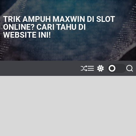
S
k
i
TRIK AMPUH MAXWIN DI SLOT
p
ONLINE? CARI TAHU DI
t
WEBSITE INI!
o
c
o
n
t
e
S
M
S
S
h
e
w
e
n
u
n
i
a
t
ff
u
t
r
l
c
c
e
h
h
c
o
l
o
r
m
o