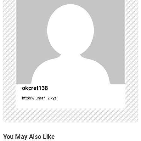
g
a
t
i
o
n
okcret138
https://jumanji2.xyz
You May Also Like