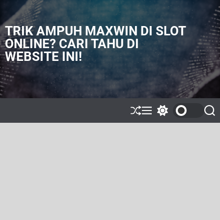
S
k
i
TRIK AMPUH MAXWIN DI SLOT
p
ONLINE? CARI TAHU DI
t
WEBSITE INI!
o
c
o
n
t
e
S
M
S
S
h
e
w
e
n
u
n
i
a
t
ff
u
t
r
l
c
c
e
h
h
c
o
l
o
r
m
o