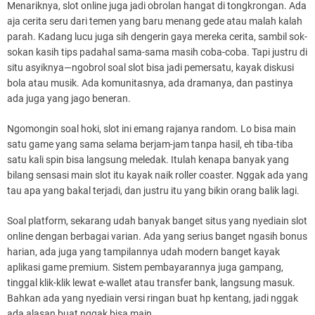
Menariknya, slot online juga jadi obrolan hangat di tongkrongan. Ada
aja cerita seru dari temen yang baru menang gede atau malah kalah
parah. Kadang lucu juga sih dengerin gaya mereka cerita, sambil sok-
sokan kasih tips padahal sama-sama masih coba-coba. Tapi justru di
situ asyiknya—ngobrol soal slot bisa jadi pemersatu, kayak diskusi
bola atau musik. Ada komunitasnya, ada dramanya, dan pastinya
ada juga yang jago beneran.
Ngomongin soal hoki, slot ini emang rajanya random. Lo bisa main
satu game yang sama selama berjam-jam tanpa hasil, eh tiba-tiba
satu kali spin bisa langsung meledak. Itulah kenapa banyak yang
bilang sensasi main slot itu kayak naik roller coaster. Nggak ada yang
tau apa yang bakal terjadi, dan justru itu yang bikin orang balik lagi.
Soal platform, sekarang udah banyak banget situs yang nyediain slot
online dengan berbagai varian. Ada yang serius banget ngasih bonus
harian, ada juga yang tampilannya udah modern banget kayak
aplikasi game premium. Sistem pembayarannya juga gampang,
tinggal klik-klik lewat e-wallet atau transfer bank, langsung masuk.
Bahkan ada yang nyediain versi ringan buat hp kentang, jadi nggak
ada alasan buat nggak bisa main.