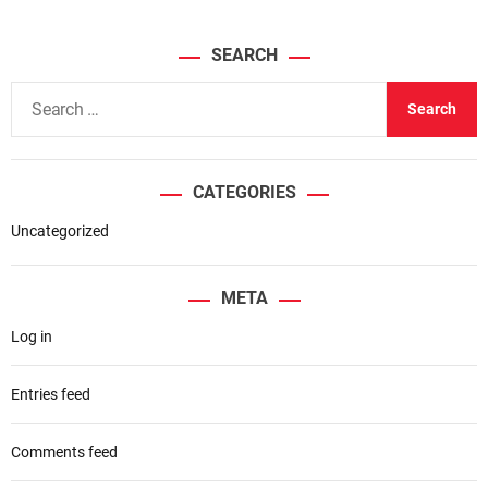
SEARCH
S
e
a
r
CATEGORIES
c
h
Uncategorized
f
o
META
r
Log in
:
Entries feed
Comments feed