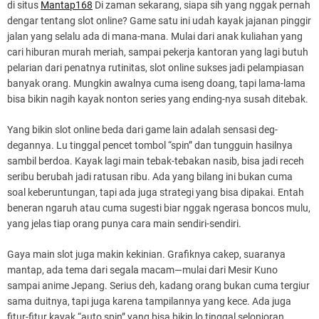
di situs
Mantap168
Di zaman sekarang, siapa sih yang nggak pernah
dengar tentang slot online? Game satu ini udah kayak jajanan pinggir
jalan yang selalu ada di mana-mana. Mulai dari anak kuliahan yang
cari hiburan murah meriah, sampai pekerja kantoran yang lagi butuh
pelarian dari penatnya rutinitas, slot online sukses jadi pelampiasan
banyak orang. Mungkin awalnya cuma iseng doang, tapi lama-lama
bisa bikin nagih kayak nonton series yang ending-nya susah ditebak.
Yang bikin slot online beda dari game lain adalah sensasi deg-
degannya. Lu tinggal pencet tombol “spin” dan tungguin hasilnya
sambil berdoa. Kayak lagi main tebak-tebakan nasib, bisa jadi receh
seribu berubah jadi ratusan ribu. Ada yang bilang ini bukan cuma
soal keberuntungan, tapi ada juga strategi yang bisa dipakai. Entah
beneran ngaruh atau cuma sugesti biar nggak ngerasa boncos mulu,
yang jelas tiap orang punya cara main sendiri-sendiri.
Gaya main slot juga makin kekinian. Grafiknya cakep, suaranya
mantap, ada tema dari segala macam—mulai dari Mesir Kuno
sampai anime Jepang. Serius deh, kadang orang bukan cuma tergiur
sama duitnya, tapi juga karena tampilannya yang kece. Ada juga
fitur-fitur kayak “auto spin” yang bisa bikin lo tinggal selonjoran