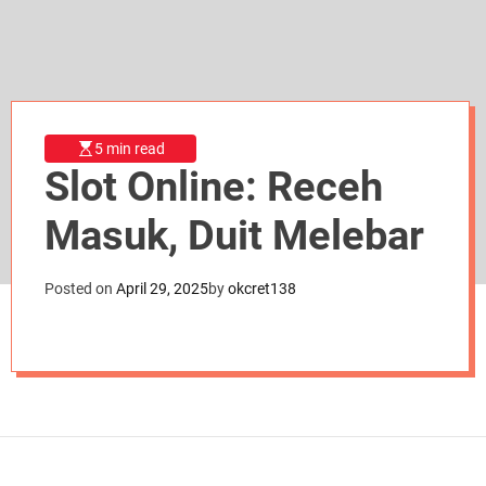
d
e
5 min read
Slot Online: Receh
Masuk, Duit Melebar
Posted on
April 29, 2025
by
okcret138