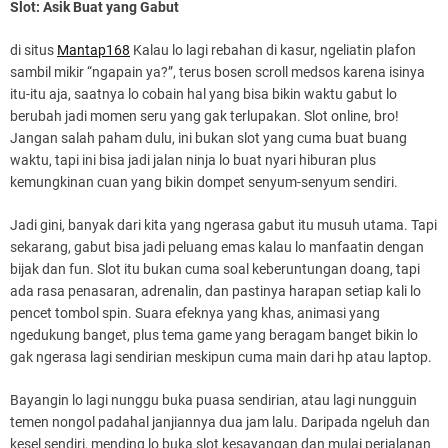
Slot: Asik Buat yang Gabut
di situs
Mantap168
Kalau lo lagi rebahan di kasur, ngeliatin plafon
sambil mikir “ngapain ya?”, terus bosen scroll medsos karena isinya
itu-itu aja, saatnya lo cobain hal yang bisa bikin waktu gabut lo
berubah jadi momen seru yang gak terlupakan. Slot online, bro!
Jangan salah paham dulu, ini bukan slot yang cuma buat buang
waktu, tapi ini bisa jadi jalan ninja lo buat nyari hiburan plus
kemungkinan cuan yang bikin dompet senyum-senyum sendiri.
Jadi gini, banyak dari kita yang ngerasa gabut itu musuh utama. Tapi
sekarang, gabut bisa jadi peluang emas kalau lo manfaatin dengan
bijak dan fun. Slot itu bukan cuma soal keberuntungan doang, tapi
ada rasa penasaran, adrenalin, dan pastinya harapan setiap kali lo
pencet tombol spin. Suara efeknya yang khas, animasi yang
ngedukung banget, plus tema game yang beragam banget bikin lo
gak ngerasa lagi sendirian meskipun cuma main dari hp atau laptop.
Bayangin lo lagi nunggu buka puasa sendirian, atau lagi nungguin
temen nongol padahal janjiannya dua jam lalu. Daripada ngeluh dan
kesel sendiri, mending lo buka slot kesayangan dan mulai perjalanan