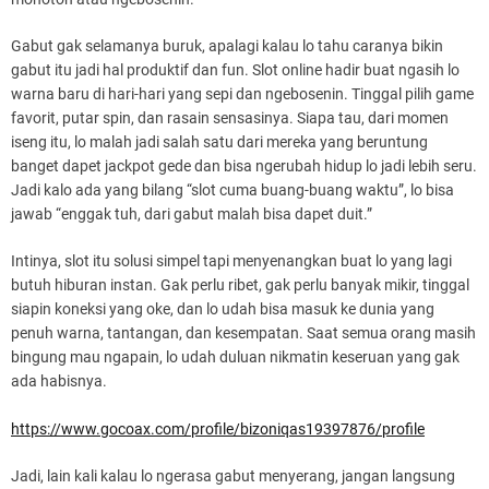
Gabut gak selamanya buruk, apalagi kalau lo tahu caranya bikin
gabut itu jadi hal produktif dan fun. Slot online hadir buat ngasih lo
warna baru di hari-hari yang sepi dan ngebosenin. Tinggal pilih game
favorit, putar spin, dan rasain sensasinya. Siapa tau, dari momen
iseng itu, lo malah jadi salah satu dari mereka yang beruntung
banget dapet jackpot gede dan bisa ngerubah hidup lo jadi lebih seru.
Jadi kalo ada yang bilang “slot cuma buang-buang waktu”, lo bisa
jawab “enggak tuh, dari gabut malah bisa dapet duit.”
Intinya, slot itu solusi simpel tapi menyenangkan buat lo yang lagi
butuh hiburan instan. Gak perlu ribet, gak perlu banyak mikir, tinggal
siapin koneksi yang oke, dan lo udah bisa masuk ke dunia yang
penuh warna, tantangan, dan kesempatan. Saat semua orang masih
bingung mau ngapain, lo udah duluan nikmatin keseruan yang gak
ada habisnya.
https://www.gocoax.com/profile/bizoniqas19397876/profile
Jadi, lain kali kalau lo ngerasa gabut menyerang, jangan langsung