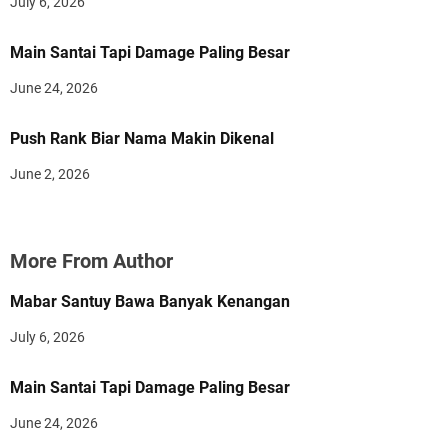
July 6, 2026
Main Santai Tapi Damage Paling Besar
June 24, 2026
Push Rank Biar Nama Makin Dikenal
June 2, 2026
More From Author
Mabar Santuy Bawa Banyak Kenangan
July 6, 2026
Main Santai Tapi Damage Paling Besar
June 24, 2026