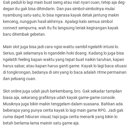
Gak peduli lo lagi main buat iseng atau niat nyari cuan, tetep aja deg-
degan itu gak bisa dihindarin. Dan pas simbol-simbolnya mulai
nyambung satu-satu, lo bisa ngerasa kayak detak jantung makin
kenceng, nungguin hasil akhirnya. Apalagi kalo semua simbol
connect sempurna, wah itu fix langsung teriak kegirangan kayak
baru ditembak gebetan.
Main slot juga bisa jadi cara ngisi waktu sambil ngelatih intuisi lo.
Serius, gak selamanya lo ngandelin hoki doang. Kadang lo juga bisa
ngelatih feeling kapan waktu yang tepat buat naikin taruhan, kapan
harus sabar, atau kapan harus ganti game. Kayak lo lagi baca situasi
di tongkrongan, bedanya di sini yang lo baca adalah ritme permainan
dan peluang cuan.
Slot online juga udah jauh berkembang, bro. Gak sekadar tampilan
biasa aja, sekarang grafiknya udah kayak game-game console.
Musiknya juga bikin makin tenggelam dalam suasana. Bahkan ada
beberapa yang punya cerita kayak lo lagi main game RPG. Jadi gak
cuma dapet hiburan visual, tapi juga cerita menarik yang bikin lo
betah berlama-lama mainin satu game aja.