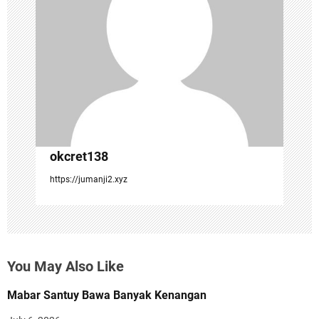
g
a
t
i
o
n
okcret138
https://jumanji2.xyz
You May Also Like
Mabar Santuy Bawa Banyak Kenangan