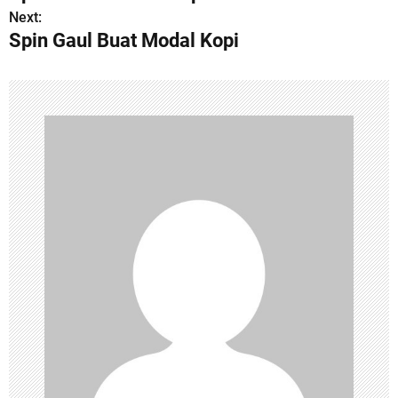
o
Next:
Spin Gaul Buat Modal Kopi
s
t
n
a
v
i
g
a
t
i
o