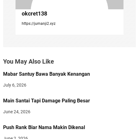
n
okcret138
https://jumanji2.xyz
You May Also Like
Mabar Santuy Bawa Banyak Kenangan
July 6, 2026
Main Santai Tapi Damage Paling Besar
June 24, 2026
Push Rank Biar Nama Makin Dikenal
June 2, 2026