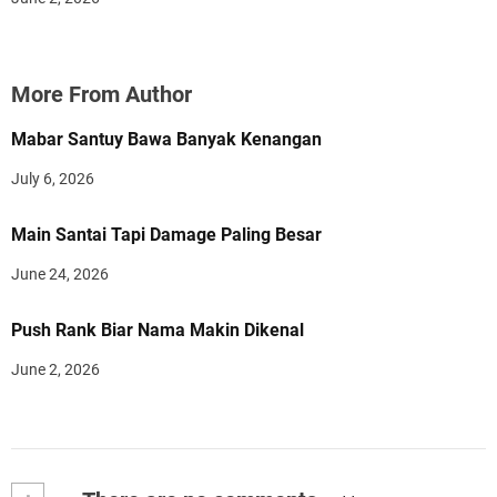
More From Author
Mabar Santuy Bawa Banyak Kenangan
July 6, 2026
Main Santai Tapi Damage Paling Besar
June 24, 2026
Push Rank Biar Nama Makin Dikenal
June 2, 2026