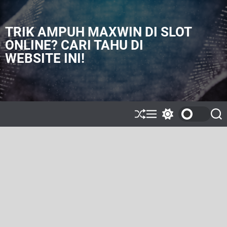
S
k
i
TRIK AMPUH MAXWIN DI SLOT
p
ONLINE? CARI TAHU DI
t
WEBSITE INI!
o
c
o
n
t
e
S
M
S
S
h
e
w
e
n
u
n
i
a
t
ff
u
t
r
l
c
c
e
h
h
c
o
l
o
r
m
o