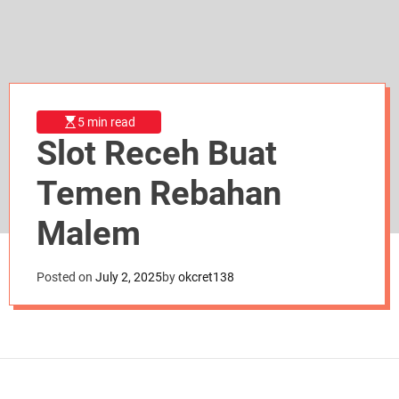
d
e
5 min read
Slot Receh Buat
Temen Rebahan
Malem
Posted on
July 2, 2025
by
okcret138