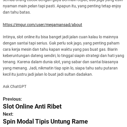
nyaman main pelan tapi pasti. Apapun itu, yang penting tetap enjoy
dan tahu batas.
https://imgur.com/user/megamansad/about
Intinya, slot online itu bisa banget jadi jalan cuan kalau lo mainnya
dengan santai tapi serius. Gak perlu sok jago, yang penting paham
cara kerja mesin dan tahu kapan waktu yang pas buat gas. Biarin
keberuntungan dateng sendiri, lo tinggal siapin strategi dan hati yang
tenang. Karena dalam dunia slot, yang sabar dan santai biasanya
yang menang. Jadi, nikmatin tiap spin lo, siapa tahu satu putaran
kecil itu justru jadi jalan lo buat jadi sultan dadakan.
Ask ChatGPT
Previous:
P
Slot Online Anti Ribet
o
Next:
Spin Modal Tipis Untung Rame
s