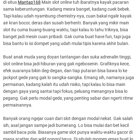
di situs
Mantap168
Main slot online tuh ibaratnya kayak pacaran
sama keberuntungan. Kadang mesra banget, kadang cuek bebek.
Tapi kalau udah nyambung chemistry-nya, cuan bakal ngalir kayak
air kran bocor, deras dan susah berhenti. Banyak yang mikir main
slot itu cuma buang-buang waktu, tapi kalau lo tahu triknya, bisa
banget jadi mesin cuan pribadi. Gak cuma buat have fun, tapi juga
bisa bantu lo isi dompet yang udah mulai tipis karena akhir bulan.
Buat anak muda yang doyan tantangan dan suka adrenalin tinggi,
slot online bisa jadi hiburan yang gak ngebosenin. Grafiknya kece,
efek suaranya bikin deg-degan, dan tiap putaran bisa bawa lo ke
jackpot gede yang gak lo sangka-sangka. Emang sih, namanya juga
permainan, kadang kalah itu udah risiko, tapi kalau lo bisa main
dengan gaya yang santai tapi fokus, peluang menangnya bisa lo
pegang. Gak perlu modal gede, yang penting sabar dan ngerti ritme
permainannya.
Banyak orang ngejar cuan dari slot dengan modal nekat. Gak salah
sih, asal jangan sampe jadi bumerang. Lo bisa mulai dari bet kecil
sambil baca pola. Biasanya game slot punya waktu-waktu gacor di
mana scatter dan wild nongol terus. Di situlah momen emas buat lo