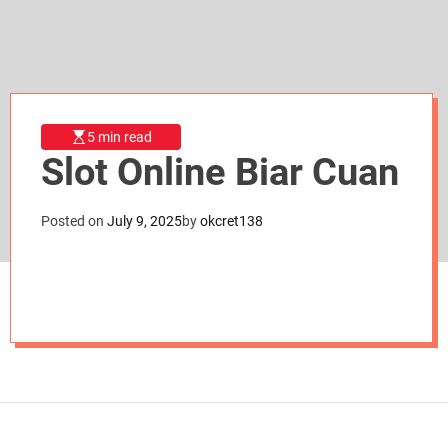
d
e
5 min read
Slot Online Biar Cuan
Posted on
July 9, 2025
by
okcret138