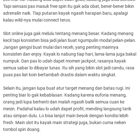
Tapi sensasi pas masuk free spin itu gak ada obat, bener-bener bikin
adrenalin naik. Tiap putaran kayak ngasih harapan baru, apalagi
kalau wild-nya mulai connect terus.
Slot online juga gak melulu tentang menang besar. Kadang menang
kecil tapi konsisten bisa jadi jalan buat ngumpulin modal pelan-pelan.
Jangan gengsi buat mulai dari receh, yang penting mainnya
konsisten dan enjoy. Kayak lo nabung tiap hari, lama-lama juga bakal
numpuk. Dan pas lo udah dapet momen jackpot, rasanya kayak
semua sabar lo dibayar lunas. Itu sih yang bikin slot jadi candu, rasa
puas pas liat koin bertambah drastis dalam waktu singkat.
Selain itu, jangan lupa buat atur target menang dan batas rugi. Ini
penting biar lo gak kebablasan. Kadang karena euforia menang,
orang jadi lupa berhenti dan malah ngasih balik semua cuan ke
mesin. Padahal kalau lo udah dapet profit, mending langsung tarik
atau simpan dulu. Lo bisa lanjut main besok dengan kondisi lebih
fresh. Main slot itu kayak main strategi juga, bukan cuma neken
tombol spin doang.