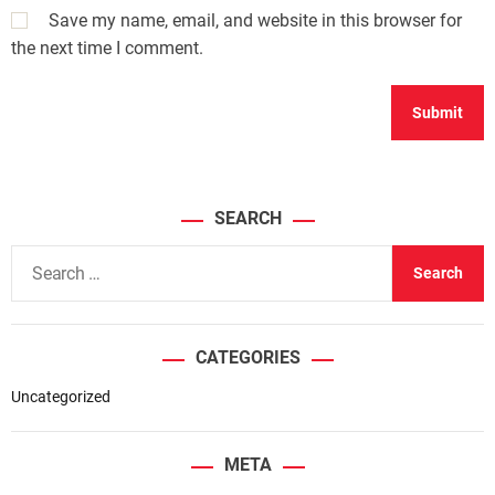
Save my name, email, and website in this browser for
the next time I comment.
SEARCH
S
e
a
r
CATEGORIES
c
h
Uncategorized
f
o
META
r