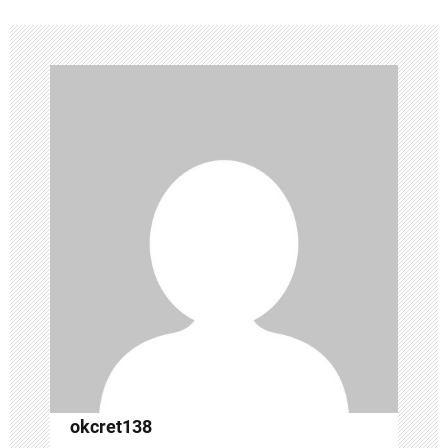
t
n
a
v
i
g
a
t
i
o
n
okcret138