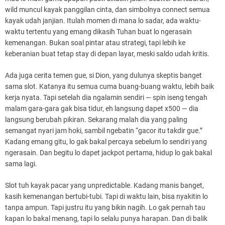
wild muncul kayak panggilan cinta, dan simbolnya connect semua
kayak udah janjian. Itulah momen di mana lo sadar, ada waktu-
waktu tertentu yang emang dikasih Tuhan buat lo ngerasain
kemenangan. Bukan soal pintar atau strategi, tapi lebih ke
keberanian buat tetap stay di depan layar, meski saldo udah kritis.
Ada juga cerita temen gue, si Dion, yang dulunya skeptis banget
sama slot. Katanya itu semua cuma buang-buang waktu, lebih baik
kerja nyata. Tapi setelah dia ngalamin sendiri — spin iseng tengah
malam gara-gara gak bisa tidur, eh langsung dapet x500 — dia
langsung berubah pikiran. Sekarang malah dia yang paling
semangat nyari jam hoki, sambil ngebatin “gacor itu takdir gue.”
Kadang emang gitu, lo gak bakal percaya sebelum lo sendiri yang
ngerasain. Dan begitu lo dapet jackpot pertama, hidup lo gak bakal
sama lagi.
Slot tuh kayak pacar yang unpredictable. Kadang manis banget,
kasih kemenangan bertubi-tubi. Tapi di waktu lain, bisa nyakitin lo
tanpa ampun. Tapi justru itu yang bikin nagih. Lo gak pernah tau
kapan lo bakal menang, tapi lo selalu punya harapan. Dan di balik