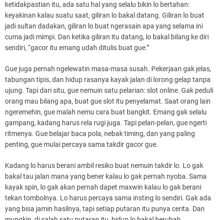
ketidakpastian itu, ada satu hal yang selalu bikin lo bertahan:
keyakinan kalau suatu saat, giliran lo bakal datang. Giliran lo buat
jadi sultan dadakan, giliran lo buat ngerasain apa yang selama ini
cuma jadi mimpi. Dan ketika giliran itu datang, lo bakal bilang ke diri
sendiri, “gacor itu emang udah ditulis buat gue.”
Gue juga pernah ngelewatin masa-masa susah. Pekerjaan gak jelas,
tabungan tipis, dan hidup rasanya kayak jalan di lorong gelap tanpa
ujung. Tapi dari situ, gue nemuin satu pelarian: slot online. Gak peduli
orang mau bilang apa, buat gue slot itu penyelamat. Saat orang lain
ngeremehin, gue malah nemu cara buat bangkit. Emang gak selalu
gampang, kadang harus rela rugi juga. Tapi pelan-pelan, gue ngerti
ritmenya. Gue belajar baca pola, nebak timing, dan yang paling
penting, gue mulai percaya sama takdir gacor gue.
Kadang lo harus berani ambil resiko buat nemuin takdir lo. Lo gak
bakal tau jalan mana yang bener kalau lo gak pernah nyoba. Sama
kayak spin, lo gak akan pernah dapet maxwin kalau lo gak berani
tekan tombolnya. Lo harus percaya sama insting lo sendiri. Gak ada
yang bisa jamin hasilnya, tapi setiap putaran itu punya cerita. Dan
mungkin, di salah satu putaran itu, hidup lo bakal berubah.