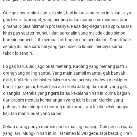
Gue gak nyaranin lo jadi gila slot, tapi kalau lo ngerasa ini jalan lo, ya
gas terus. Tapi inget, yang penting bukan cuma soal menang, tapi
gimana lo bisa nikmatin prosesnya. Rasa deg-degan tiap spin, suara
khas pas scatter muncul, dan adrenalin yang meledak tiap simbol
hampir connect — itu semua jadi bagian dari perjalanan. Dan di balik
semua itu, ada satu hal yang gak boleh lo lupain: percaya sama
takdir lo sendiri.
Lo gak harus jadi jago buat menang. Kadang yang menang justru
orang yang paling santai. Yang main sambil nyantai, gak banyak
mikir, tapi tetep konsisten. Mereka yang percaya bahwa meskipun
hari ini gak gacor, besok bisa aja rezeki datang dari arah yang gak
disangka. Mereka yang ngerti kalau kekalahan hari ini cuma bagian
dari proses menuju kemenangan yang lebih besar. Mereka yang
paham, kalau hidup itu tentang naik-turun, tapi takdir selalu punya
kejutan manis buat yang sabar.
Setiap orang punya momen gacor masing-masing. Gak perlu iri sama
yang lain. Mungkin hari ini lo liat temen lo WD gede, tapi besok giliran