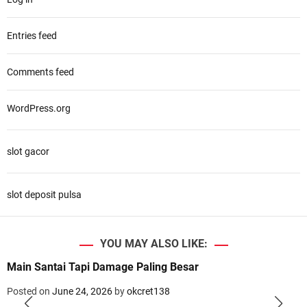
:
Entries feed
Comments feed
WordPress.org
slot gacor
slot deposit pulsa
YOU MAY ALSO LIKE:
Main Santai Tapi Damage Paling Besar
Posted on
June 24, 2026
by
okcret138