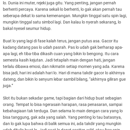
lo. Dunia ini muter, rejeki juga gitu. Yang penting, jangan pernah
berhenti percaya. Karena sekali lo berhenti, lo gak akan pernah tau
seberapa dekat lo sama kemenangan. Mungkin tinggal satu spin lagi,
mungkin tinggal satu simbol lagi. Dan kalau lo nyerah sekarang, lo
bakal nyesel seumur hidup.
Buat lo yang lagi di fase kalah terus, jangan putus asa. Gacor itu
kadang datang pas lo udah pasrah. Pas lo udah gak berharap apa-
apa lagi, eh tiba-tiba dikasih cuan yang bikin lo bengong. Itu cara
semesta kasih kejutan. Jadi tetaplah main dengan hati, jangan
terlalu dibawa emosi, dan nikmatin setiap momen yang ada. Karena
bisa jadi, hari ini adalah hari lo. Hari di mana takdir gacor lo akhirnya
dateng, dan bikin lo senyum lebar sambil bilang, “akhirnya giliran gue
juga.”
Slot itu bukan sekadar game, tapi bagian dari hidup buat sebagian
orang. Tempat lo bisa ngerasain harapan, rasa penasaran, sampai
kebahagiaan tak terduga. Dan selama lo main dengan cara yang lo
bisa tanggung, gak ada yang salah. Yang penting lo tau batasnya,
dan lo gak lupa bahwa di balik semua ini, ada takdir yang mungkin