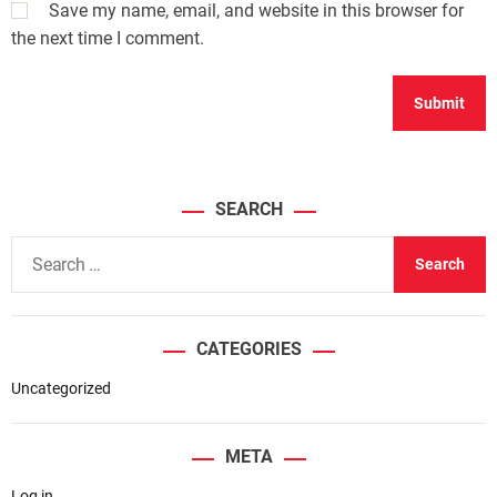
Save my name, email, and website in this browser for
the next time I comment.
SEARCH
S
e
a
r
CATEGORIES
c
h
Uncategorized
f
o
META
r
Log in