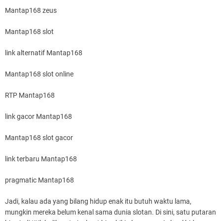
Mantap168 zeus
Mantap168 slot
link alternatif Mantap168
Mantap168 slot online
RTP Mantap168
link gacor Mantap168
Mantap168 slot gacor
link terbaru Mantap168
pragmatic Mantap168
Jadi, kalau ada yang bilang hidup enak itu butuh waktu lama,
mungkin mereka belum kenal sama dunia slotan. Di sini, satu putaran