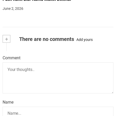
June 2, 2026
+
There are no comments
Add yours
Comment
Name