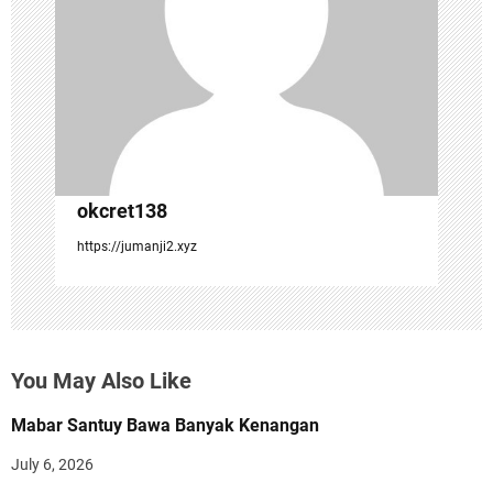
a
t
i
o
n
okcret138
https://jumanji2.xyz
You May Also Like
Mabar Santuy Bawa Banyak Kenangan
July 6, 2026