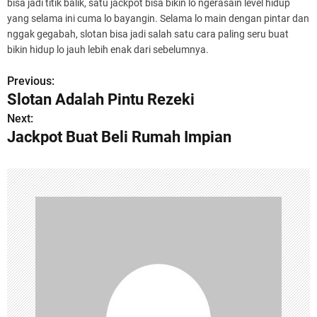
bisa jadi titik balik, satu jackpot bisa bikin lo ngerasain level hidup
yang selama ini cuma lo bayangin. Selama lo main dengan pintar dan
nggak gegabah, slotan bisa jadi salah satu cara paling seru buat
bikin hidup lo jauh lebih enak dari sebelumnya.
Previous:
P
Slotan Adalah Pintu Rezeki
o
Next:
Jackpot Buat Beli Rumah Impian
s
t
n
a
v
i
g