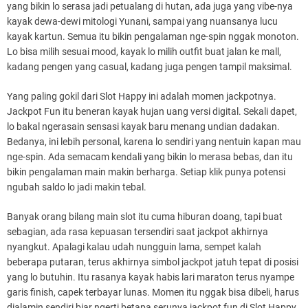
yang bikin lo serasa jadi petualang di hutan, ada juga yang vibe-nya
kayak dewa-dewi mitologi Yunani, sampai yang nuansanya lucu
kayak kartun. Semua itu bikin pengalaman nge-spin nggak monoton.
Lo bisa milih sesuai mood, kayak lo milih outfit buat jalan ke mall,
kadang pengen yang casual, kadang juga pengen tampil maksimal.
Yang paling gokil dari Slot Happy ini adalah momen jackpotnya.
Jackpot Fun itu beneran kayak hujan uang versi digital. Sekali dapet,
lo bakal ngerasain sensasi kayak baru menang undian dadakan.
Bedanya, ini lebih personal, karena lo sendiri yang nentuin kapan mau
nge-spin. Ada semacam kendali yang bikin lo merasa bebas, dan itu
bikin pengalaman main makin berharga. Setiap klik punya potensi
ngubah saldo lo jadi makin tebal.
Banyak orang bilang main slot itu cuma hiburan doang, tapi buat
sebagian, ada rasa kepuasan tersendiri saat jackpot akhirnya
nyangkut. Apalagi kalau udah nungguin lama, sempet kalah
beberapa putaran, terus akhirnya simbol jackpot jatuh tepat di posisi
yang lo butuhin. Itu rasanya kayak habis lari maraton terus nyampe
garis finish, capek terbayar lunas. Momen itu nggak bisa dibeli, harus
dialamin sendiri biar ngerti betapa serunya jackpot fun di Slot Happy.