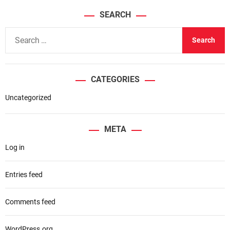
SEARCH
S
e
a
r
CATEGORIES
c
h
Uncategorized
f
o
META
r
Log in
:
Entries feed
Comments feed
WordPress.org