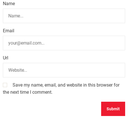
Name
Email
Url
Save my name, email, and website in this browser for
the next time I comment.