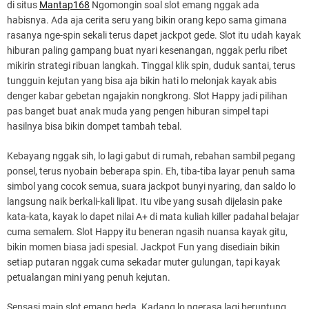
di situs
Mantap168
Ngomongin soal slot emang nggak ada
habisnya. Ada aja cerita seru yang bikin orang kepo sama gimana
rasanya nge-spin sekali terus dapet jackpot gede. Slot itu udah kayak
hiburan paling gampang buat nyari kesenangan, nggak perlu ribet
mikirin strategi ribuan langkah. Tinggal klik spin, duduk santai, terus
tungguin kejutan yang bisa aja bikin hati lo melonjak kayak abis
denger kabar gebetan ngajakin nongkrong. Slot Happy jadi pilihan
pas banget buat anak muda yang pengen hiburan simpel tapi
hasilnya bisa bikin dompet tambah tebal.
Kebayang nggak sih, lo lagi gabut di rumah, rebahan sambil pegang
ponsel, terus nyobain beberapa spin. Eh, tiba-tiba layar penuh sama
simbol yang cocok semua, suara jackpot bunyi nyaring, dan saldo lo
langsung naik berkali-kali lipat. Itu vibe yang susah dijelasin pake
kata-kata, kayak lo dapet nilai A+ di mata kuliah killer padahal belajar
cuma semalem. Slot Happy itu beneran ngasih nuansa kayak gitu,
bikin momen biasa jadi spesial. Jackpot Fun yang disediain bikin
setiap putaran nggak cuma sekadar muter gulungan, tapi kayak
petualangan mini yang penuh kejutan.
Sensasi main slot emang beda. Kadang lo ngerasa lagi beruntung