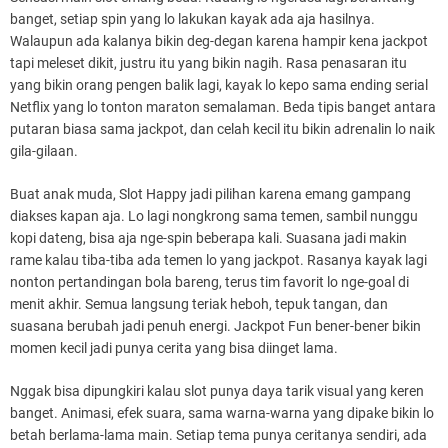
banget, setiap spin yang lo lakukan kayak ada aja hasilnya.
Walaupun ada kalanya bikin deg-degan karena hampir kena jackpot
tapi meleset dikit, justru itu yang bikin nagih. Rasa penasaran itu
yang bikin orang pengen balik lagi, kayak lo kepo sama ending serial
Netflix yang lo tonton maraton semalaman. Beda tipis banget antara
putaran biasa sama jackpot, dan celah kecil itu bikin adrenalin lo naik
gila-gilaan.
Buat anak muda, Slot Happy jadi pilihan karena emang gampang
diakses kapan aja. Lo lagi nongkrong sama temen, sambil nunggu
kopi dateng, bisa aja nge-spin beberapa kali. Suasana jadi makin
rame kalau tiba-tiba ada temen lo yang jackpot. Rasanya kayak lagi
nonton pertandingan bola bareng, terus tim favorit lo nge-goal di
menit akhir. Semua langsung teriak heboh, tepuk tangan, dan
suasana berubah jadi penuh energi. Jackpot Fun bener-bener bikin
momen kecil jadi punya cerita yang bisa diinget lama.
Nggak bisa dipungkiri kalau slot punya daya tarik visual yang keren
banget. Animasi, efek suara, sama warna-warna yang dipake bikin lo
betah berlama-lama main. Setiap tema punya ceritanya sendiri, ada