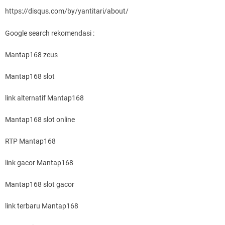
https://disqus.com/by/yantitari/about/
Google search rekomendasi :
Mantap168 zeus
Mantap168 slot
link alternatif Mantap168
Mantap168 slot online
RTP Mantap168
link gacor Mantap168
Mantap168 slot gacor
link terbaru Mantap168