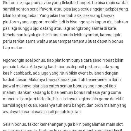
Slot online juga punya vibe yang fleksibel banget. Lo bisa main santai
sambil nonton serial favorit, atau bisa juga serius ngejar jackpot yang
bikin kantong tebal. Yang bikin tambah asik, sekarang banyak
platform yang support mobile, jadi lo bisa nge-spin kapan aja, bahkan
pas lagi nunggu ojol datang atau lagi nongkrong santai di kafe.
Kebebasan kayak gini bikin anak muda lebih nyaman, karena gak
perlu terikat sama waktu atau tempat tertentu buat dapetin bonus
tiap malam.
Ngomongin soal bonus, tiap platform punya cara sendiri buat bikin
pemain betah. Ada yang kasih bonus deposit pertama, ada yang
kasih cashback, ada juga yang rutin bikin event bulanan dengan
hadiah besar. Makanya banyak anak gaul tuh bener-bener mikirin
jadwal mainnya biar bisa catch semua bonus yang nongol tiap
malam. Bahkan kadang lo bisa nemuin bonus rahasia yang cuma
muncul di jam-jam tertentu, bikin lo kayak lagi mainin game detektif
sambil ngejar cuan. Rasanya tuh seru banget, dan bikin malam yang
awalnya biasa-biasa aja jadi penuh kejutan.
Selain bonus, faktor kemenangan juga bikin pengalaman main slot
online makin nagih. Kadang lo cuma ngarep dapet kombinasi kecil