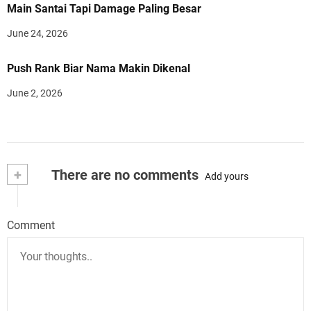
Main Santai Tapi Damage Paling Besar
June 24, 2026
Push Rank Biar Nama Makin Dikenal
June 2, 2026
+
There are no comments
Add yours
Comment