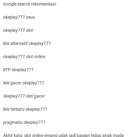
Google search rekomendasi :
okeplay777 zeus
okeplay777 slot
link alternatif okeplay777
okeplay777 slot online
RTP okeplay777
link gacor okeplay777
okeplay777 slot gacor
link terbaru okeplay777
pragmatic okeplay777
Akhir kata, slot online emang udah jadi bagian hidup anak muda