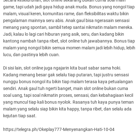
Secara keseluruhan, slot online sekarang bukan cuma soal main
game, tapi udah jadi gaya hidup anak muda. Bonus yang nongol tiap
malam, visual keren, komunitas rame, dan fleksibilitas waktu bikin
pengalaman mainnya seru abis. Anak gaul bisa ngerasain sensasi
menang yang spontan, sambil tetep santai nikmatin malam mereka.
Jadi, kalau lo lagi cari hiburan yang asik, seru, dan kadang bikin
kantong nambah tanpa ribet, slot online tuh jawabannya. Bonus tiap
malam yang nongol bikin semua momen malam jadi lebih hidup, lebih
lucu, dan pastinya lebih cuan.
Di sisi lain, slot online juga ngajarin kita buat sabar sama hoki.
Kadang menang besar gak selalu tiap putaran, tapi justru sensasi
nunggu bonus nongol itu bikin tiap malam terasa kaya petualangan
sendiri. Anak gaul tuh ngerti banget, main slot online bukan cuma
soal uang, tapi soal nikmatin proses, sensasi, dan kebahagiaan kecil
yang muncul tiap kali bonus nyolok. Rasanya tuh kaya punya teman
malam yang selalu siap bikin kita happy, tanpa ribet, dan selalu ada
kejutan tiap saat.
https://telegra.ph/Okeplay777-Menyenangkan-Hati-10-04