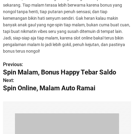
sekarang. Tiap malam terasa lebih berwarna karena bonus yang
nongol tanpa henti, tiap putaran penuh sensasi, dan tiap
kemenangan bikin hati senyum sendiri. Gak heran kalau makin
banyak anak gaul yang nge-spin tiap malam, bukan cuma buat cuan,
tapi buat nikmatin vibes seru yang susah ditemuin di tempat lain.
Jadi, siap-siap aja tiap malam, karena slot online bakal terus bikin
pengalaman malam lo jadi lebih gokil, penuh kejutan, dan pastinya
bonus terus nongol!
Previous:
P
Spin Malam, Bonus Happy Tebar Saldo
o
Next:
Spin Online, Malam Auto Ramai
s
t
n
a