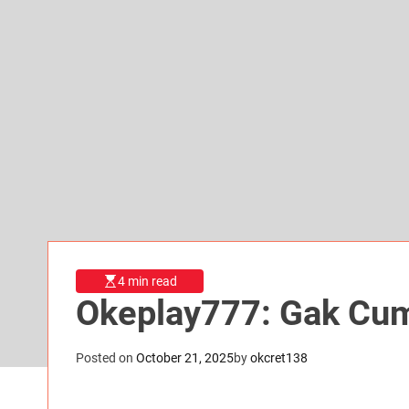
4 min read
Okeplay777: Gak Cum
Posted on
October 21, 2025
by
okcret138