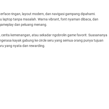
nterface ringan, layout modern, dan navigasi gampang dipahami.
atau laptop tanpa masalah. Warna vibrant, font nyaman dibaca, dan
 gameplay dan peluang menang.
, cerita kemenangan, atau sekadar ngobrolin game favorit. Suasananya
l ngerasa kayak gabung ke circle seru yang semua orang punya tujuan
aru yang nyata dan rewarding.