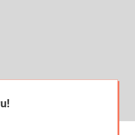
d
e
u!