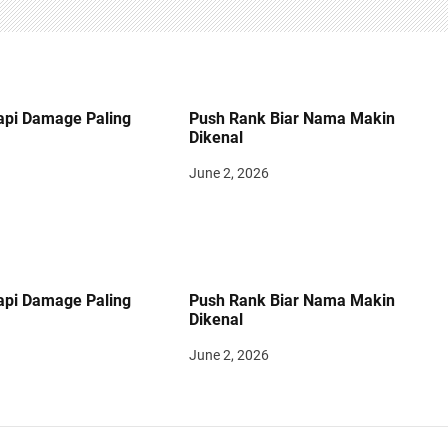
api Damage Paling
Push Rank Biar Nama Makin
Dikenal
June 2, 2026
api Damage Paling
Push Rank Biar Nama Makin
Dikenal
June 2, 2026