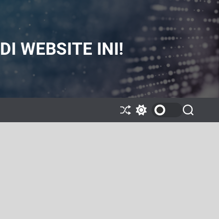
I WEBSITE INI!
S
S
S
h
w
e
u
i
a
ff
t
r
l
c
c
e
h
h
c
o
l
o
r
m
o