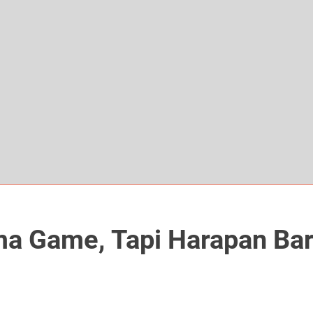
a Game, Tapi Harapan Bar