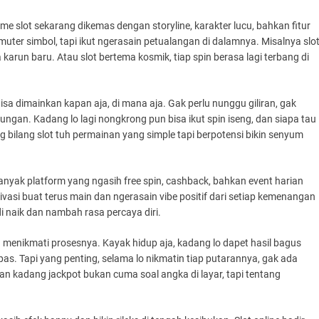
ame slot sekarang dikemas dengan storyline, karakter lucu, bahkan fitur
muter simbol, tapi ikut ngerasain petualangan di dalamnya. Misalnya slo
 karun baru. Atau slot bertema kosmik, tiap spin berasa lagi terbang di
Bisa dimainkan kapan aja, di mana aja. Gak perlu nunggu giliran, gak
tungan. Kadang lo lagi nongkrong pun bisa ikut spin iseng, dan siapa tau
g bilang slot tuh permainan yang simple tapi berpotensi bikin senyum
Banyak platform yang ngasih free spin, cashback, bahkan event harian
asi buat terus main dan ngerasain vibe positif dari setiap kemenangan
di naik dan nambah rasa percaya diri.
g menikmati prosesnya. Kayak hidup aja, kadang lo dapet hasil bagus
. Tapi yang penting, selama lo nikmatin tiap putarannya, gak ada
 dan kadang jackpot bukan cuma soal angka di layar, tapi tentang