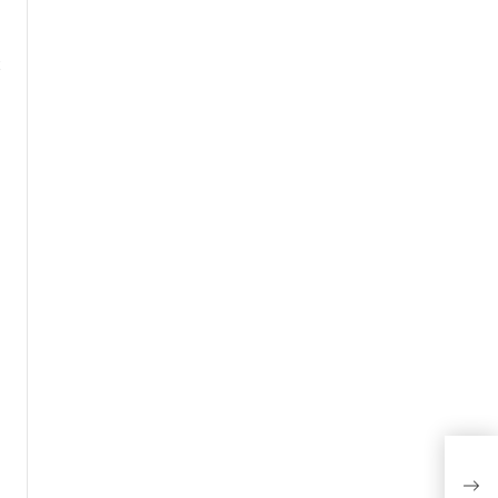
t
Alad
Scre