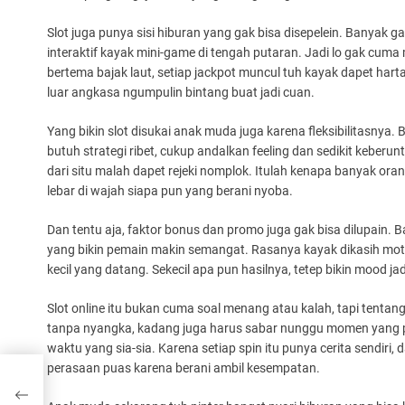
Slot juga punya sisi hiburan yang gak bisa disepelein. Banyak g
interaktif kayak mini-game di tengah putaran. Jadi lo gak cuma 
bertema bajak laut, setiap jackpot muncul tuh kayak dapet harta
luar angkasa ngumpulin bintang buat jadi cuan.
Yang bikin slot disukai anak muda juga karena fleksibilitasnya. 
butuh strategi ribet, cukup andalkan feeling dan sedikit keberun
dari situ malah dapet rejeki nomplok. Itulah kenapa banyak oran
lebar di wajah siapa pun yang berani nyoba.
Dan tentu aja, faktor bonus dan promo juga gak bisa dilupain. 
yang bikin pemain makin semangat. Rasanya kayak dikasih motiv
kecil yang datang. Sekecil apa pun hasilnya, tetep bikin mood ja
Slot online itu bukan cuma soal menang atau kalah, tapi tentan
tanpa nyangka, kadang juga harus sabar nunggu momen yang pas
waktu yang sia-sia. Karena setiap spin itu punya cerita sendiri,
perasaan puas karena berani ambil kesempatan.