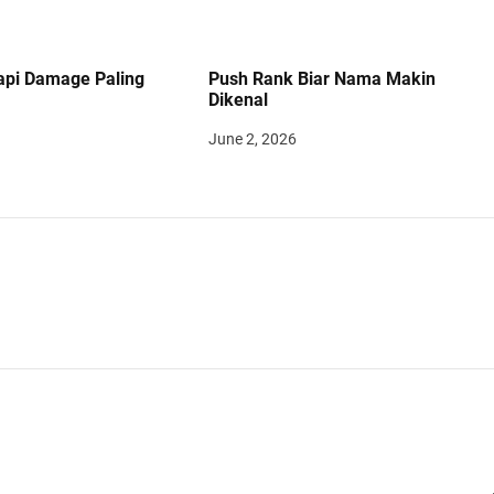
api Damage Paling
Push Rank Biar Nama Makin
Dikenal
June 2, 2026