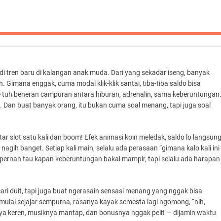
di tren baru di kalangan anak muda. Dari yang sekadar iseng, banyak
 Gimana enggak, cuma modal klik-klik santai, tiba-tiba saldo bisa
ne tuh beneran campuran antara hiburan, adrenalin, sama keberuntungan
n. Dan buat banyak orang, itu bukan cuma soal menang, tapi juga soal
putar slot satu kali dan boom! Efek animasi koin meledak, saldo lo langsun
nagih banget. Setiap kali main, selalu ada perasaan “gimana kalo kali ini
k pernah tau kapan keberuntungan bakal mampir, tapi selalu ada harapan
i duit, tapi juga buat ngerasain sensasi menang yang nggak bisa
ar mulai sejajar sempurna, rasanya kayak semesta lagi ngomong, “nih,
nya keren, musiknya mantap, dan bonusnya nggak pelit — dijamin waktu