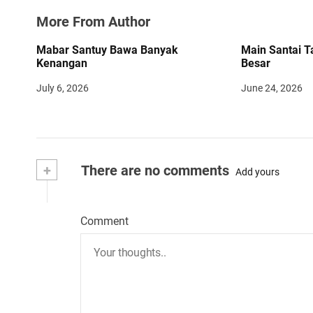
More From Author
Mabar Santuy Bawa Banyak
Main Santai T
Kenangan
Besar
July 6, 2026
June 24, 2026
+
There are no comments
Add yours
Comment