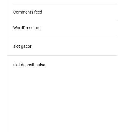
Comments feed
WordPress.org
slot gacor
slot deposit pulsa