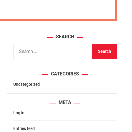
SEARCH
S
e
.
a
r
CATEGORIES
c
g
h
Uncategorized
f
o
META
r
Log in
:
Entries feed