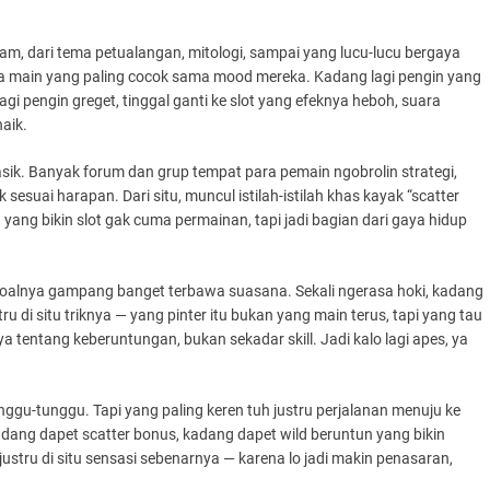
am, dari tema petualangan, mitologi, sampai yang lucu-lucu bergaya
ya main yang paling cocok sama mood mereka. Kadang lagi pengin yang
lagi pengin greget, tinggal ganti ke slot yang efeknya heboh, suara
aik.
sik. Banyak forum dan grup tempat para pemain ngobrolin strategi,
suai harapan. Dari situ, muncul istilah-istilah khas kayak “scatter
u yang bikin slot gak cuma permainan, tapi jadi bagian dari gaya hidup
. Soalnya gampang banget terbawa suasana. Sekali ngerasa hoki, kadang
u di situ triknya — yang pinter itu bukan yang main terus, tapi yang tau
ya tentang keberuntungan, bukan sekadar skill. Jadi kalo lagi apes, ya
ggu-tunggu. Tapi yang paling keren tuh justru perjalanan menuju ke
adang dapet scatter bonus, kadang dapet wild beruntun yang bikin
 justru di situ sensasi sebenarnya — karena lo jadi makin penasaran,