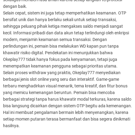
dengan baik.
Selain cepat, sistem ini juga tetap memperhatikan keamanan. OTP
bersifat unik dan hanya berlaku sekali untuk setiap transaksi,
sehingga peluang pihak ketiga mengakses saldo menjadi sangat
kecil. Informasi pribadi dan data akun tetap terlindungi oleh enkripsi
modern, menjamin keamanan semua transaksi. Dengan
perlindungan ini, pemain bisa melakukan WD kapan pun tanpa
khawatir risiko digital. Pendekatan ini menunjukkan bahwa
Okeplay777 tidak hanya fokus pada kenyamanan, tetapi juga
menempatkan keamanan pengguna sebagai prioritas utama.
Selain proses withdraw yang praktis, Okeplay777 menyediakan
berbagai jenis slot online yang seru dan interaktif. Game-game
terbaru menghadirkan visual menarik, tema kreatif, dan fitur bonus
yang memicu kemenangan beruntun. Pemain bisa mencoba
berbagai strategi tanpa harus khawatir modal terkuras, karena saldo
bisa langsung dicairkan dengan sistem OTP begitu ada kemenangan.
Hal ini membuat pengalaman bermain lebih menyenangkan, karena
setiap momen putaran terasa bermanfaat dan bisa segera dinikmati
hasilnya.