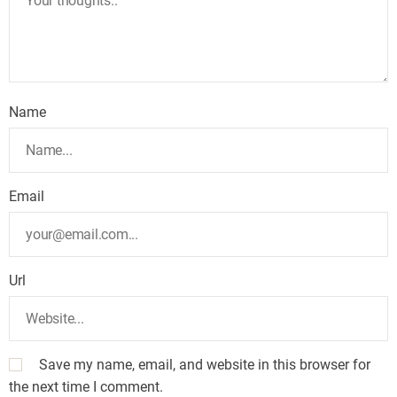
Name
Email
Url
Save my name, email, and website in this browser for
the next time I comment.