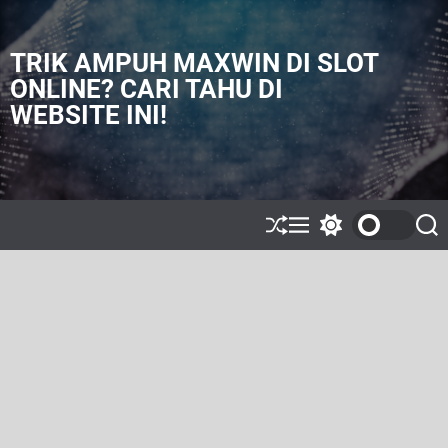
S
k
i
TRIK AMPUH MAXWIN DI SLOT
p
ONLINE? CARI TAHU DI
t
WEBSITE INI!
o
c
o
n
t
e
S
M
S
S
h
e
w
e
n
u
n
i
a
t
ff
u
t
r
l
c
c
e
h
h
c
o
l
o
r
m
o