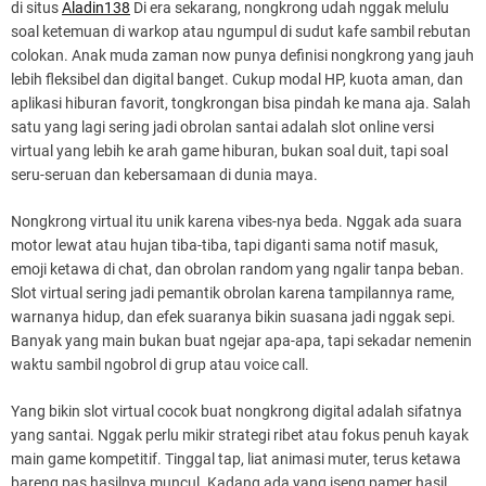
di situs
Aladin138
Di era sekarang, nongkrong udah nggak melulu
soal ketemuan di warkop atau ngumpul di sudut kafe sambil rebutan
colokan. Anak muda zaman now punya definisi nongkrong yang jauh
lebih fleksibel dan digital banget. Cukup modal HP, kuota aman, dan
aplikasi hiburan favorit, tongkrongan bisa pindah ke mana aja. Salah
satu yang lagi sering jadi obrolan santai adalah slot online versi
virtual yang lebih ke arah game hiburan, bukan soal duit, tapi soal
seru-seruan dan kebersamaan di dunia maya.
Nongkrong virtual itu unik karena vibes-nya beda. Nggak ada suara
motor lewat atau hujan tiba-tiba, tapi diganti sama notif masuk,
emoji ketawa di chat, dan obrolan random yang ngalir tanpa beban.
Slot virtual sering jadi pemantik obrolan karena tampilannya rame,
warnanya hidup, dan efek suaranya bikin suasana jadi nggak sepi.
Banyak yang main bukan buat ngejar apa-apa, tapi sekadar nemenin
waktu sambil ngobrol di grup atau voice call.
Yang bikin slot virtual cocok buat nongkrong digital adalah sifatnya
yang santai. Nggak perlu mikir strategi ribet atau fokus penuh kayak
main game kompetitif. Tinggal tap, liat animasi muter, terus ketawa
bareng pas hasilnya muncul. Kadang ada yang iseng pamer hasil