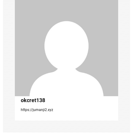
a
v
i
g
a
t
i
o
n
okcret138
https://jumanji2.xyz