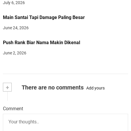
July 6, 2026
Main Santai Tapi Damage Paling Besar
June 24, 2026
Push Rank Biar Nama Makin Dikenal
June 2, 2026
+
There are no comments
Add yours
Comment