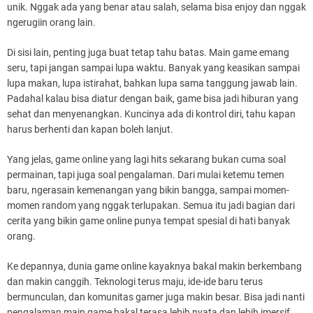
unik. Nggak ada yang benar atau salah, selama bisa enjoy dan nggak
ngerugiin orang lain.
Di sisi lain, penting juga buat tetap tahu batas. Main game emang
seru, tapi jangan sampai lupa waktu. Banyak yang keasikan sampai
lupa makan, lupa istirahat, bahkan lupa sama tanggung jawab lain.
Padahal kalau bisa diatur dengan baik, game bisa jadi hiburan yang
sehat dan menyenangkan. Kuncinya ada di kontrol diri, tahu kapan
harus berhenti dan kapan boleh lanjut.
Yang jelas, game online yang lagi hits sekarang bukan cuma soal
permainan, tapi juga soal pengalaman. Dari mulai ketemu temen
baru, ngerasain kemenangan yang bikin bangga, sampai momen-
momen random yang nggak terlupakan. Semua itu jadi bagian dari
cerita yang bikin game online punya tempat spesial di hati banyak
orang.
Ke depannya, dunia game online kayaknya bakal makin berkembang
dan makin canggih. Teknologi terus maju, ide-ide baru terus
bermunculan, dan komunitas gamer juga makin besar. Bisa jadi nanti
pengalaman main game bakal terasa lebih nyata dan lebih imersif