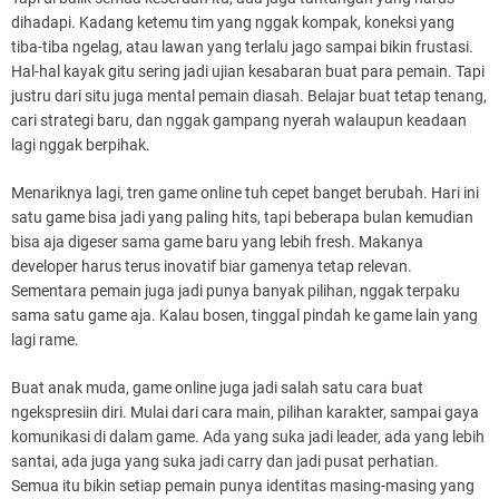
dihadapi. Kadang ketemu tim yang nggak kompak, koneksi yang
tiba-tiba ngelag, atau lawan yang terlalu jago sampai bikin frustasi.
Hal-hal kayak gitu sering jadi ujian kesabaran buat para pemain. Tapi
justru dari situ juga mental pemain diasah. Belajar buat tetap tenang,
cari strategi baru, dan nggak gampang nyerah walaupun keadaan
lagi nggak berpihak.
Menariknya lagi, tren game online tuh cepet banget berubah. Hari ini
satu game bisa jadi yang paling hits, tapi beberapa bulan kemudian
bisa aja digeser sama game baru yang lebih fresh. Makanya
developer harus terus inovatif biar gamenya tetap relevan.
Sementara pemain juga jadi punya banyak pilihan, nggak terpaku
sama satu game aja. Kalau bosen, tinggal pindah ke game lain yang
lagi rame.
Buat anak muda, game online juga jadi salah satu cara buat
ngekspresiin diri. Mulai dari cara main, pilihan karakter, sampai gaya
komunikasi di dalam game. Ada yang suka jadi leader, ada yang lebih
santai, ada juga yang suka jadi carry dan jadi pusat perhatian.
Semua itu bikin setiap pemain punya identitas masing-masing yang