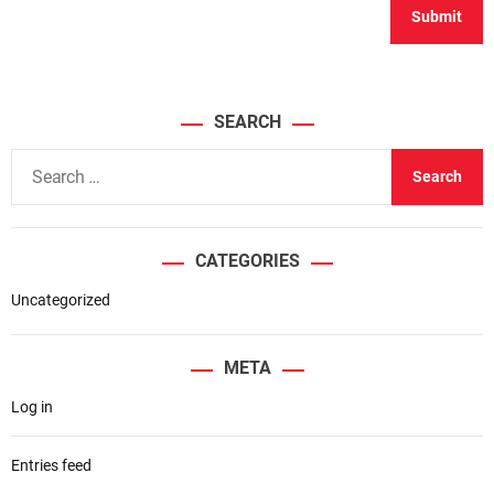
SEARCH
S
e
a
r
CATEGORIES
c
h
Uncategorized
f
o
META
r
Log in
:
Entries feed