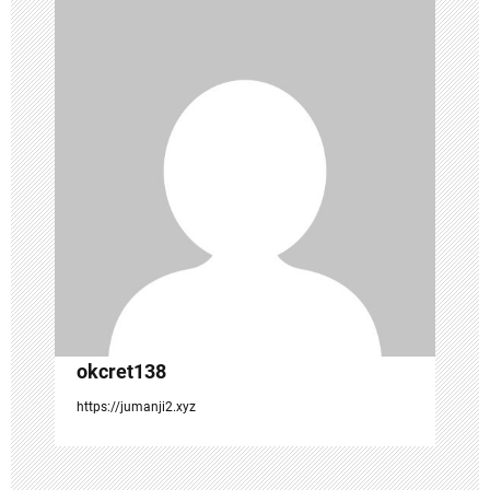
a
v
i
g
a
t
i
o
n
okcret138
https://jumanji2.xyz