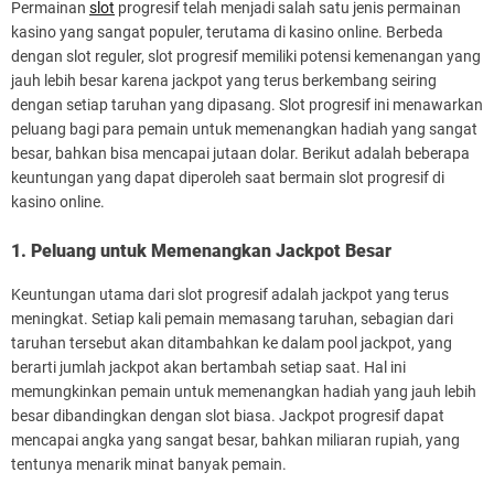
Permainan
slot
progresif telah menjadi salah satu jenis permainan
kasino yang sangat populer, terutama di kasino online. Berbeda
dengan slot reguler, slot progresif memiliki potensi kemenangan yang
jauh lebih besar karena jackpot yang terus berkembang seiring
dengan setiap taruhan yang dipasang. Slot progresif ini menawarkan
peluang bagi para pemain untuk memenangkan hadiah yang sangat
besar, bahkan bisa mencapai jutaan dolar. Berikut adalah beberapa
keuntungan yang dapat diperoleh saat bermain slot progresif di
kasino online.
1. Peluang untuk Memenangkan Jackpot Besar
Keuntungan utama dari slot progresif adalah jackpot yang terus
meningkat. Setiap kali pemain memasang taruhan, sebagian dari
taruhan tersebut akan ditambahkan ke dalam pool jackpot, yang
berarti jumlah jackpot akan bertambah setiap saat. Hal ini
memungkinkan pemain untuk memenangkan hadiah yang jauh lebih
besar dibandingkan dengan slot biasa. Jackpot progresif dapat
mencapai angka yang sangat besar, bahkan miliaran rupiah, yang
tentunya menarik minat banyak pemain.