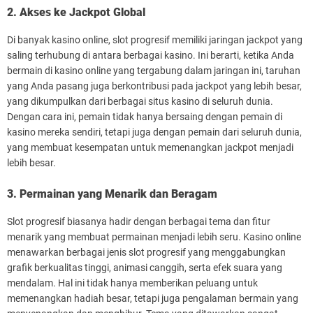
2. Akses ke Jackpot Global
Di banyak kasino online, slot progresif memiliki jaringan jackpot yang
saling terhubung di antara berbagai kasino. Ini berarti, ketika Anda
bermain di kasino online yang tergabung dalam jaringan ini, taruhan
yang Anda pasang juga berkontribusi pada jackpot yang lebih besar,
yang dikumpulkan dari berbagai situs kasino di seluruh dunia.
Dengan cara ini, pemain tidak hanya bersaing dengan pemain di
kasino mereka sendiri, tetapi juga dengan pemain dari seluruh dunia,
yang membuat kesempatan untuk memenangkan jackpot menjadi
lebih besar.
3. Permainan yang Menarik dan Beragam
Slot progresif biasanya hadir dengan berbagai tema dan fitur
menarik yang membuat permainan menjadi lebih seru. Kasino online
menawarkan berbagai jenis slot progresif yang menggabungkan
grafik berkualitas tinggi, animasi canggih, serta efek suara yang
mendalam. Hal ini tidak hanya memberikan peluang untuk
memenangkan hadiah besar, tetapi juga pengalaman bermain yang