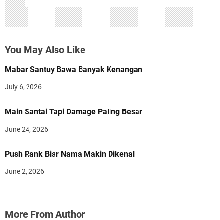
You May Also Like
Mabar Santuy Bawa Banyak Kenangan
July 6, 2026
Main Santai Tapi Damage Paling Besar
June 24, 2026
Push Rank Biar Nama Makin Dikenal
June 2, 2026
More From Author