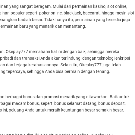
nan yang sangat beragam. Mulai dari permainan kasino, slot online,
an populer seperti poker online, blackjack, baccarat, hingga mesin slot
ngkan hadiah besar. Tidak hanya itu, permainan yang tersedia juga
n permainan baru yang menarik dan menantang.
nan. Okeplay777 memahami hal ini dengan baik, sehingga mereka
badi dan transaksi Anda akan terlindungi dengan teknologi enkripsi
an dan terjaga kerahasiaannya. Selain itu, Okeplay777 juga telah
n yang tepercaya, sehingga Anda bisa bermain dengan tenang.
an berbagai bonus dan promosi menarik yang ditawarkan. Baik untuk
bagai macam bonus, seperti bonus selamat datang, bonus deposit,
s ini, peluang Anda untuk meraih keuntungan besar semakin besar.