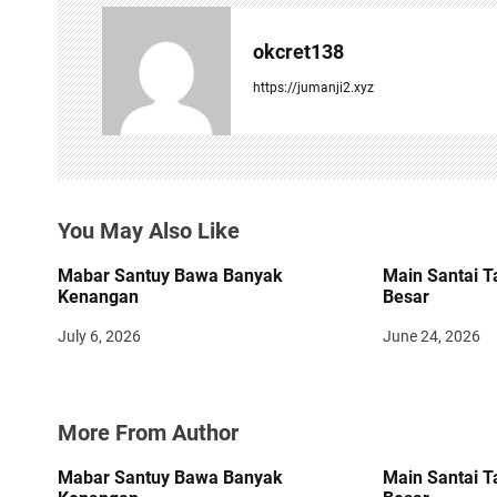
a
okcret138
v
https://jumanji2.xyz
i
g
a
You May Also Like
t
Mabar Santuy Bawa Banyak
Main Santai T
i
Kenangan
Besar
o
July 6, 2026
June 24, 2026
n
More From Author
Mabar Santuy Bawa Banyak
Main Santai T