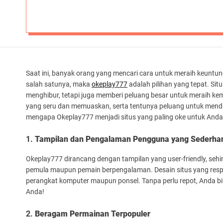
Saat ini, banyak orang yang mencari cara untuk meraih keun
salah satunya, maka
okeplay777
adalah pilihan yang tepat. Si
menghibur, tetapi juga memberi peluang besar untuk meraih k
yang seru dan memuaskan, serta tentunya peluang untuk menda
mengapa Okeplay777 menjadi situs yang paling oke untuk Anda
1.
Tampilan dan Pengalaman Pengguna yang Sederha
Okeplay777 dirancang dengan tampilan yang user-friendly, sehi
pemula maupun pemain berpengalaman. Desain situs yang resp
perangkat komputer maupun ponsel. Tanpa perlu repot, Anda bi
Anda!
2.
Beragam Permainan Terpopuler