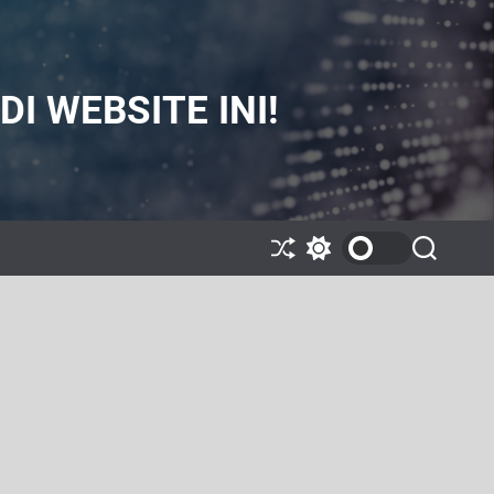
I WEBSITE INI!
S
S
S
h
w
e
u
i
a
ff
t
r
l
c
c
e
h
h
c
o
l
o
r
m
o