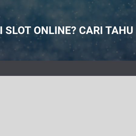
SLOT ONLINE? CARI TAHU D