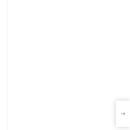
Okep
Kemb