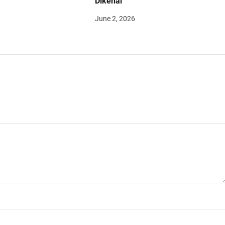
Dikenal
June 2, 2026