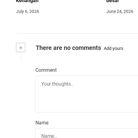
Kenangan
Besar
July 6, 2026
June 24, 2026
+
There are no comments
Add yours
Comment
Name