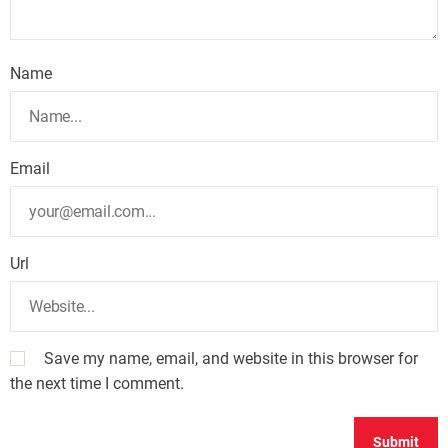
Name
Email
Url
Save my name, email, and website in this browser for
the next time I comment.