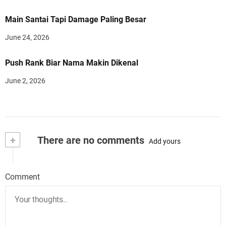
Main Santai Tapi Damage Paling Besar
June 24, 2026
Push Rank Biar Nama Makin Dikenal
June 2, 2026
+
There are no comments
Add yours
Comment