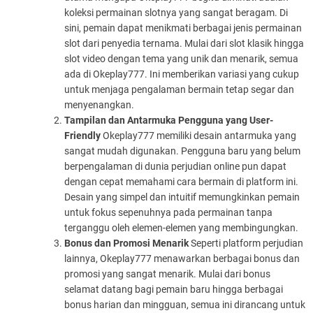
koleksi permainan slotnya yang sangat beragam. Di
sini, pemain dapat menikmati berbagai jenis permainan
slot dari penyedia ternama. Mulai dari slot klasik hingga
slot video dengan tema yang unik dan menarik, semua
ada di Okeplay777. Ini memberikan variasi yang cukup
untuk menjaga pengalaman bermain tetap segar dan
menyenangkan.
Tampilan dan Antarmuka Pengguna yang User-
Friendly
Okeplay777 memiliki desain antarmuka yang
sangat mudah digunakan. Pengguna baru yang belum
berpengalaman di dunia perjudian online pun dapat
dengan cepat memahami cara bermain di platform ini.
Desain yang simpel dan intuitif memungkinkan pemain
untuk fokus sepenuhnya pada permainan tanpa
terganggu oleh elemen-elemen yang membingungkan.
Bonus dan Promosi Menarik
Seperti platform perjudian
lainnya, Okeplay777 menawarkan berbagai bonus dan
promosi yang sangat menarik. Mulai dari bonus
selamat datang bagi pemain baru hingga berbagai
bonus harian dan mingguan, semua ini dirancang untuk