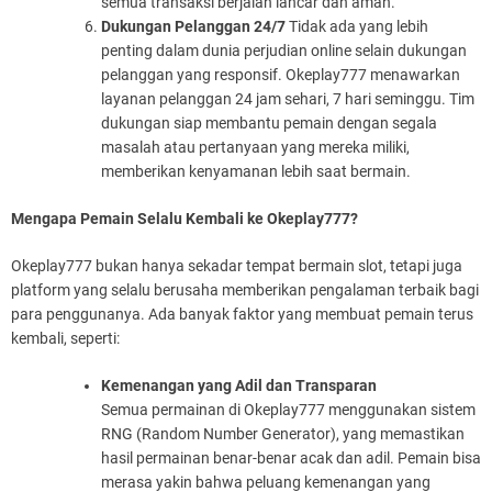
semua transaksi berjalan lancar dan aman.
Dukungan Pelanggan 24/7
Tidak ada yang lebih
penting dalam dunia perjudian online selain dukungan
pelanggan yang responsif. Okeplay777 menawarkan
layanan pelanggan 24 jam sehari, 7 hari seminggu. Tim
dukungan siap membantu pemain dengan segala
masalah atau pertanyaan yang mereka miliki,
memberikan kenyamanan lebih saat bermain.
Mengapa Pemain Selalu Kembali ke Okeplay777?
Okeplay777 bukan hanya sekadar tempat bermain slot, tetapi juga
platform yang selalu berusaha memberikan pengalaman terbaik bagi
para penggunanya. Ada banyak faktor yang membuat pemain terus
kembali, seperti:
Kemenangan yang Adil dan Transparan
Semua permainan di Okeplay777 menggunakan sistem
RNG (Random Number Generator), yang memastikan
hasil permainan benar-benar acak dan adil. Pemain bisa
merasa yakin bahwa peluang kemenangan yang