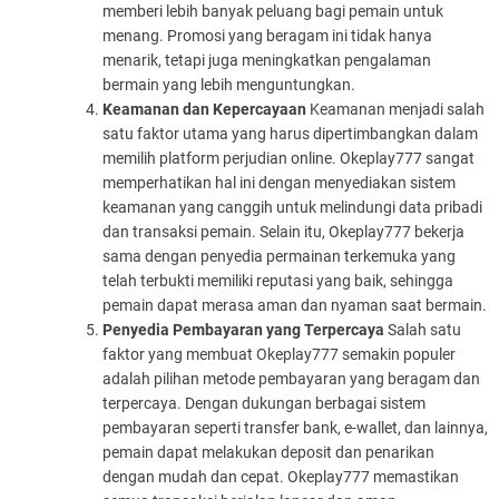
memberi lebih banyak peluang bagi pemain untuk
menang. Promosi yang beragam ini tidak hanya
menarik, tetapi juga meningkatkan pengalaman
bermain yang lebih menguntungkan.
Keamanan dan Kepercayaan
Keamanan menjadi salah
satu faktor utama yang harus dipertimbangkan dalam
memilih platform perjudian online. Okeplay777 sangat
memperhatikan hal ini dengan menyediakan sistem
keamanan yang canggih untuk melindungi data pribadi
dan transaksi pemain. Selain itu, Okeplay777 bekerja
sama dengan penyedia permainan terkemuka yang
telah terbukti memiliki reputasi yang baik, sehingga
pemain dapat merasa aman dan nyaman saat bermain.
Penyedia Pembayaran yang Terpercaya
Salah satu
faktor yang membuat Okeplay777 semakin populer
adalah pilihan metode pembayaran yang beragam dan
terpercaya. Dengan dukungan berbagai sistem
pembayaran seperti transfer bank, e-wallet, dan lainnya,
pemain dapat melakukan deposit dan penarikan
dengan mudah dan cepat. Okeplay777 memastikan