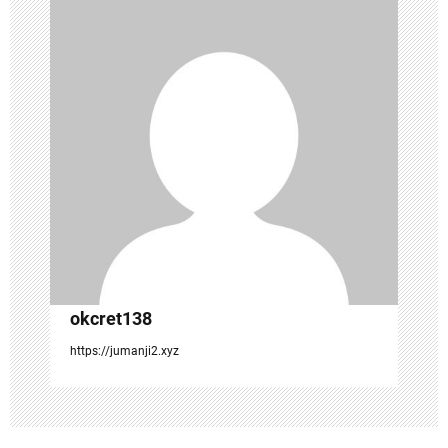
g
a
t
i
o
n
okcret138
https://jumanji2.xyz