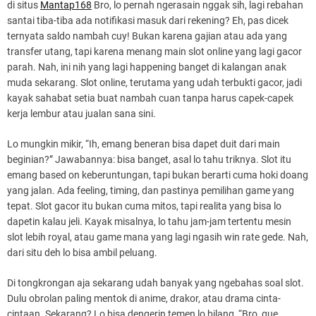
di situs
Mantap168
Bro, lo pernah ngerasain nggak sih, lagi rebahan
santai tiba-tiba ada notifikasi masuk dari rekening? Eh, pas dicek
ternyata saldo nambah cuy! Bukan karena gajian atau ada yang
transfer utang, tapi karena menang main slot online yang lagi gacor
parah. Nah, ini nih yang lagi happening banget di kalangan anak
muda sekarang. Slot online, terutama yang udah terbukti gacor, jadi
kayak sahabat setia buat nambah cuan tanpa harus capek-capek
kerja lembur atau jualan sana sini.
Lo mungkin mikir, “Ih, emang beneran bisa dapet duit dari main
beginian?” Jawabannya: bisa banget, asal lo tahu triknya. Slot itu
emang based on keberuntungan, tapi bukan berarti cuma hoki doang
yang jalan. Ada feeling, timing, dan pastinya pemilihan game yang
tepat. Slot gacor itu bukan cuma mitos, tapi realita yang bisa lo
dapetin kalau jeli. Kayak misalnya, lo tahu jam-jam tertentu mesin
slot lebih royal, atau game mana yang lagi ngasih win rate gede. Nah,
dari situ deh lo bisa ambil peluang.
Di tongkrongan aja sekarang udah banyak yang ngebahas soal slot.
Dulu obrolan paling mentok di anime, drakor, atau drama cinta-
cintaan. Sekarang? Lo bisa dengerin temen lo bilang, “Bro, gue