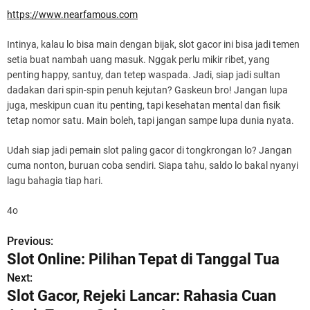
https://www.nearfamous.com
Intinya, kalau lo bisa main dengan bijak, slot gacor ini bisa jadi temen
setia buat nambah uang masuk. Nggak perlu mikir ribet, yang
penting happy, santuy, dan tetep waspada. Jadi, siap jadi sultan
dadakan dari spin-spin penuh kejutan? Gaskeun bro! Jangan lupa
juga, meskipun cuan itu penting, tapi kesehatan mental dan fisik
tetap nomor satu. Main boleh, tapi jangan sampe lupa dunia nyata.
Udah siap jadi pemain slot paling gacor di tongkrongan lo? Jangan
cuma nonton, buruan coba sendiri. Siapa tahu, saldo lo bakal nyanyi
lagu bahagia tiap hari.
4o
Previous:
P
Slot Online: Pilihan Tepat di Tanggal Tua
o
Next:
Slot Gacor, Rejeki Lancar: Rahasia Cuan
s