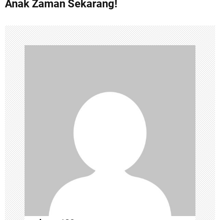
Anak Zaman Sekarang!
t
n
a
v
i
g
a
t
i
o
n