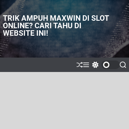
S
k
i
TRIK AMPUH MAXWIN DI SLOT
p
ONLINE? CARI TAHU DI
t
WEBSITE INI!
o
c
o
n
t
e
S
M
S
S
h
e
w
e
n
u
n
i
a
t
ff
u
t
r
l
c
c
e
h
h
c
o
l
o
r
m
o