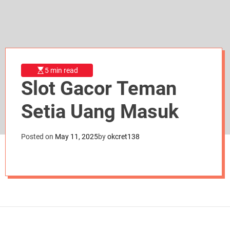
d
e
5 min read
Slot Gacor Teman
Setia Uang Masuk
Posted on
May 11, 2025
by
okcret138