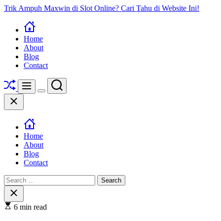
Skip
Trik Ampuh Maxwin di Slot Online? Cari Tahu di Website Ini!
to
content
Home
About
Blog
Contact
Shuffle
Search
Menu
Switch
Close
color
mode
Home
About
Blog
Contact
Search
for:
Close
search
6 min read