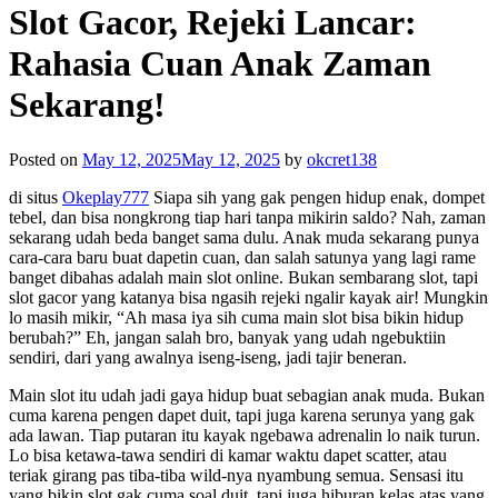
Slot Gacor, Rejeki Lancar:
Rahasia Cuan Anak Zaman
Sekarang!
Posted on
May 12, 2025
May 12, 2025
by
okcret138
di situs
Okeplay777
Siapa sih yang gak pengen hidup enak, dompet
tebel, dan bisa nongkrong tiap hari tanpa mikirin saldo? Nah, zaman
sekarang udah beda banget sama dulu. Anak muda sekarang punya
cara-cara baru buat dapetin cuan, dan salah satunya yang lagi rame
banget dibahas adalah main slot online. Bukan sembarang slot, tapi
slot gacor yang katanya bisa ngasih rejeki ngalir kayak air! Mungkin
lo masih mikir, “Ah masa iya sih cuma main slot bisa bikin hidup
berubah?” Eh, jangan salah bro, banyak yang udah ngebuktiin
sendiri, dari yang awalnya iseng-iseng, jadi tajir beneran.
Main slot itu udah jadi gaya hidup buat sebagian anak muda. Bukan
cuma karena pengen dapet duit, tapi juga karena serunya yang gak
ada lawan. Tiap putaran itu kayak ngebawa adrenalin lo naik turun.
Lo bisa ketawa-tawa sendiri di kamar waktu dapet scatter, atau
teriak girang pas tiba-tiba wild-nya nyambung semua. Sensasi itu
yang bikin slot gak cuma soal duit, tapi juga hiburan kelas atas yang