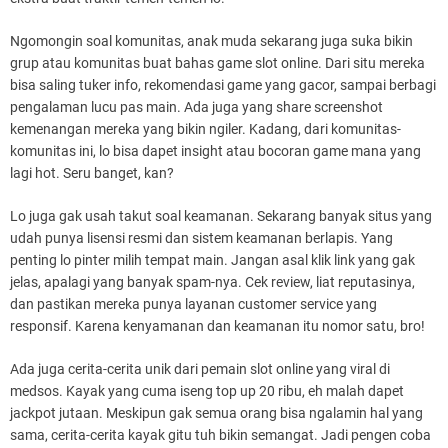
Ngomongin soal komunitas, anak muda sekarang juga suka bikin
grup atau komunitas buat bahas game slot online. Dari situ mereka
bisa saling tuker info, rekomendasi game yang gacor, sampai berbagi
pengalaman lucu pas main. Ada juga yang share screenshot
kemenangan mereka yang bikin ngiler. Kadang, dari komunitas-
komunitas ini, lo bisa dapet insight atau bocoran game mana yang
lagi hot. Seru banget, kan?
Lo juga gak usah takut soal keamanan. Sekarang banyak situs yang
udah punya lisensi resmi dan sistem keamanan berlapis. Yang
penting lo pinter milih tempat main. Jangan asal klik link yang gak
jelas, apalagi yang banyak spam-nya. Cek review, liat reputasinya,
dan pastikan mereka punya layanan customer service yang
responsif. Karena kenyamanan dan keamanan itu nomor satu, bro!
Ada juga cerita-cerita unik dari pemain slot online yang viral di
medsos. Kayak yang cuma iseng top up 20 ribu, eh malah dapet
jackpot jutaan. Meskipun gak semua orang bisa ngalamin hal yang
sama, cerita-cerita kayak gitu tuh bikin semangat. Jadi pengen coba