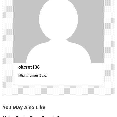
g
a
t
i
o
n
okcret138
https://jumanji2.xyz
You May Also Like