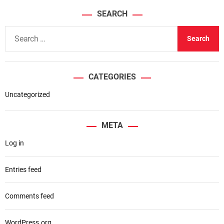
SEARCH
S
e
a
r
CATEGORIES
c
h
Uncategorized
f
o
META
r
Log in
:
Entries feed
Comments feed
WordPress.org