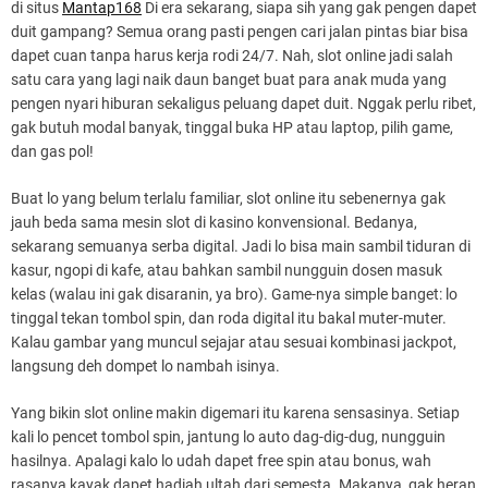
di situs
Mantap168
Di era sekarang, siapa sih yang gak pengen dapet
duit gampang? Semua orang pasti pengen cari jalan pintas biar bisa
dapet cuan tanpa harus kerja rodi 24/7. Nah, slot online jadi salah
satu cara yang lagi naik daun banget buat para anak muda yang
pengen nyari hiburan sekaligus peluang dapet duit. Nggak perlu ribet,
gak butuh modal banyak, tinggal buka HP atau laptop, pilih game,
dan gas pol!
Buat lo yang belum terlalu familiar, slot online itu sebenernya gak
jauh beda sama mesin slot di kasino konvensional. Bedanya,
sekarang semuanya serba digital. Jadi lo bisa main sambil tiduran di
kasur, ngopi di kafe, atau bahkan sambil nungguin dosen masuk
kelas (walau ini gak disaranin, ya bro). Game-nya simple banget: lo
tinggal tekan tombol spin, dan roda digital itu bakal muter-muter.
Kalau gambar yang muncul sejajar atau sesuai kombinasi jackpot,
langsung deh dompet lo nambah isinya.
Yang bikin slot online makin digemari itu karena sensasinya. Setiap
kali lo pencet tombol spin, jantung lo auto dag-dig-dug, nungguin
hasilnya. Apalagi kalo lo udah dapet free spin atau bonus, wah
rasanya kayak dapet hadiah ultah dari semesta. Makanya, gak heran