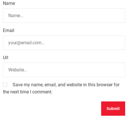
Name
Email
Url
Save my name, email, and website in this browser for
the next time I comment.