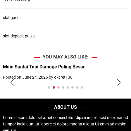
slot gacor
slot deposit pulsa
YOU MAY ALSO LIKE:
Main Santai Tapi Damage Paling Besar
Posted on
June 24, 2026
by
okcret138
ABOUT US
Lorem ipsum dolor sit amet consectetur dipisicing elit sed do eiusmod
tempor incididunt ut labore et dolore magna aliqua Ut enim ad minim
veniam.