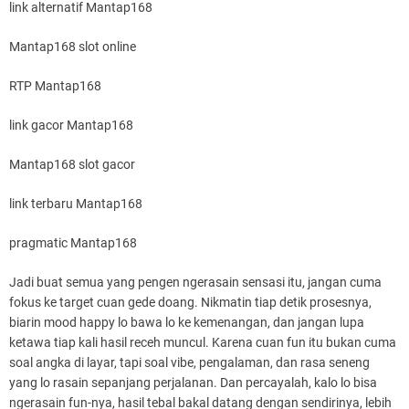
link alternatif Mantap168
Mantap168 slot online
RTP Mantap168
link gacor Mantap168
Mantap168 slot gacor
link terbaru Mantap168
pragmatic Mantap168
Jadi buat semua yang pengen ngerasain sensasi itu, jangan cuma
fokus ke target cuan gede doang. Nikmatin tiap detik prosesnya,
biarin mood happy lo bawa lo ke kemenangan, dan jangan lupa
ketawa tiap kali hasil receh muncul. Karena cuan fun itu bukan cuma
soal angka di layar, tapi soal vibe, pengalaman, dan rasa seneng
yang lo rasain sepanjang perjalanan. Dan percayalah, kalo lo bisa
ngerasain fun-nya, hasil tebal bakal datang dengan sendirinya, lebih