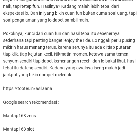
naik, tapi tetep fun. Hasilnya? Kadang malah lebih tebal dari
ekspektasi lo. Dan ini yang bikin cuan fun bukan cuma soal uang, tapi
soal pengalaman yang lo dapet sambil main.
Pokoknya, kunci dari cuan fun dan hasil tebal itu sebenernya
sederhana tapi penting banget: enjoy the ride. Lo nggak perlu pusing
mikirin harus menang terus, karena serunya itu ada di tiap putaran,
tiap klik, tiap kejutan kecil. Nikmatin momen, ketawa sama temen,
senyum sendiri tiap dapet kemenangan receh, dan lo bakal lihat, hasil
tebal itu dateng sendiri. Kadang yang awalnya iseng malah jadi
jackpot yang bikin dompet meledak.
https://tooter.in/asilaana
Google search rekomendasi :
Mantap168 zeus
Mantap168 slot