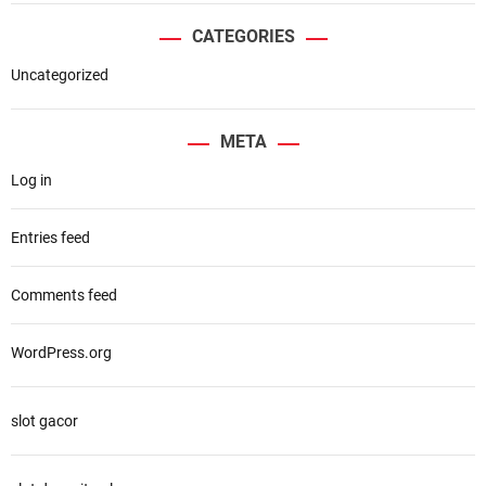
r
CATEGORIES
c
h
Uncategorized
f
o
META
r
Log in
:
Entries feed
Comments feed
WordPress.org
slot gacor