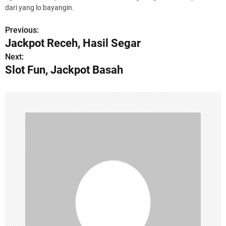
dari yang lo bayangin.
Previous:
P
Jackpot Receh, Hasil Segar
o
Next:
Slot Fun, Jackpot Basah
s
t
n
a
v
i
g
a
t