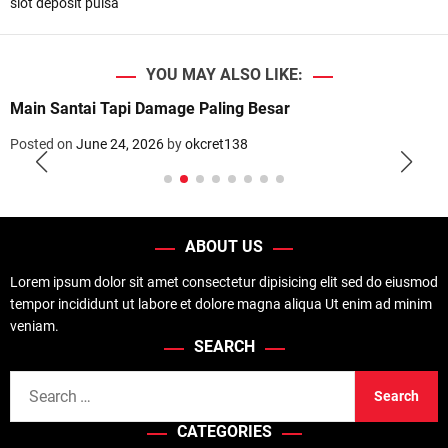
slot deposit pulsa
YOU MAY ALSO LIKE:
Main Santai Tapi Damage Paling Besar
Posted on
June 24, 2026
by
okcret138
ABOUT US
Lorem ipsum dolor sit amet consectetur dipisicing elit sed do eiusmod
tempor incididunt ut labore et dolore magna aliqua Ut enim ad minim
veniam.
SEARCH
S
e
CATEGORIES
a