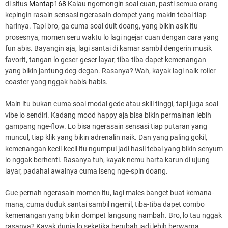
di situs
Mantap168
Kalau ngomongin soal cuan, pasti semua orang
kepingin rasain sensasi ngerasain dompet yang makin tebal tiap
harinya. Tapi bro, ga cuma soal duit doang, yang bikin asik itu
prosesnya, momen seru waktu lo lagi ngejar cuan dengan cara yang
fun abis. Bayangin aja, lagi santai di kamar sambil dengerin musik
favorit, tangan lo geser-geser layar, tiba-tiba dapet kemenangan
yang bikin jantung deg-degan. Rasanya? Wah, kayak lagi naik roller
coaster yang nggak habis-habis.
Main itu bukan cuma soal modal gede atau skill tinggi, tapi juga soal
vibe lo sendiri. Kadang mood happy aja bisa bikin permainan lebih
gampang nge-flow. Lo bisa ngerasain sensasi tiap putaran yang
muncul, tiap klik yang bikin adrenalin naik. Dan yang paling gokil,
kemenangan kecil-kecil itu ngumpul jadi hasil tebal yang bikin senyum
lo nggak berhenti. Rasanya tuh, kayak nemu harta karun di ujung
layar, padahal awalnya cuma iseng nge-spin doang.
Gue pernah ngerasain momen itu, lagi males banget buat kemana-
mana, cuma duduk santai sambil ngemil, tiba-tiba dapet combo
kemenangan yang bikin dompet langsung nambah. Bro, lo tau nggak
rasanya? Kayak dunia lo seketika berubah jadi lebih berwarna,