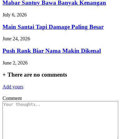
Mabar Santuy Bawa Banyak Kenangan
July 6, 2026
Main Santai Tapi Damage Paling Besar
June 24, 2026
Push Rank Biar Nama Makin Dikenal
June 2, 2026
+
There are no comments
Add yours
Comment