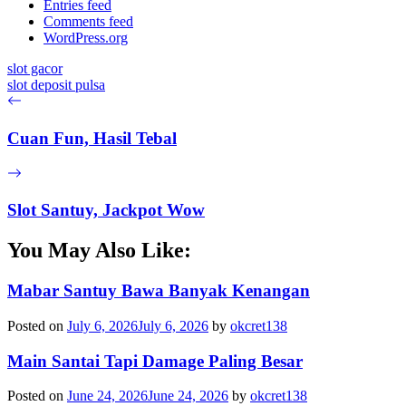
Entries feed
Comments feed
WordPress.org
slot gacor
slot deposit pulsa
Cuan Fun, Hasil Tebal
Slot Santuy, Jackpot Wow
You May Also Like:
Mabar Santuy Bawa Banyak Kenangan
Posted on
July 6, 2026
July 6, 2026
by
okcret138
Main Santai Tapi Damage Paling Besar
Posted on
June 24, 2026
June 24, 2026
by
okcret138