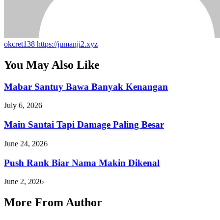
okcret138
https://jumanji2.xyz
You May Also Like
Mabar Santuy Bawa Banyak Kenangan
July 6, 2026
Main Santai Tapi Damage Paling Besar
June 24, 2026
Push Rank Biar Nama Makin Dikenal
June 2, 2026
More From Author