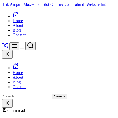
Skip
Trik Ampuh Maxwin di Slot Online? Cari Tahu di Website Ini!
to
content
Home
About
Blog
Contact
Shuffle
Search
Menu
Switch
Close
color
mode
Home
About
Blog
Contact
Search
for:
Close
search
6 min read