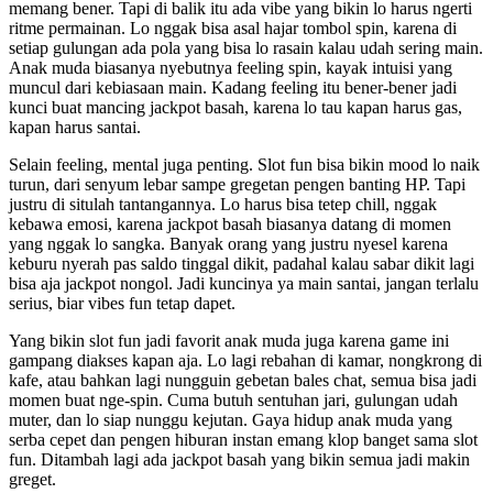
memang bener. Tapi di balik itu ada vibe yang bikin lo harus ngerti
ritme permainan. Lo nggak bisa asal hajar tombol spin, karena di
setiap gulungan ada pola yang bisa lo rasain kalau udah sering main.
Anak muda biasanya nyebutnya feeling spin, kayak intuisi yang
muncul dari kebiasaan main. Kadang feeling itu bener-bener jadi
kunci buat mancing jackpot basah, karena lo tau kapan harus gas,
kapan harus santai.
Selain feeling, mental juga penting. Slot fun bisa bikin mood lo naik
turun, dari senyum lebar sampe gregetan pengen banting HP. Tapi
justru di situlah tantangannya. Lo harus bisa tetep chill, nggak
kebawa emosi, karena jackpot basah biasanya datang di momen
yang nggak lo sangka. Banyak orang yang justru nyesel karena
keburu nyerah pas saldo tinggal dikit, padahal kalau sabar dikit lagi
bisa aja jackpot nongol. Jadi kuncinya ya main santai, jangan terlalu
serius, biar vibes fun tetap dapet.
Yang bikin slot fun jadi favorit anak muda juga karena game ini
gampang diakses kapan aja. Lo lagi rebahan di kamar, nongkrong di
kafe, atau bahkan lagi nungguin gebetan bales chat, semua bisa jadi
momen buat nge-spin. Cuma butuh sentuhan jari, gulungan udah
muter, dan lo siap nunggu kejutan. Gaya hidup anak muda yang
serba cepet dan pengen hiburan instan emang klop banget sama slot
fun. Ditambah lagi ada jackpot basah yang bikin semua jadi makin
greget.