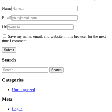
Name
Email
Url
Save my name, email, and website in this browser for the next
time I comment.
Search
Search
for:
Categories
Uncategorized
Meta
Log in