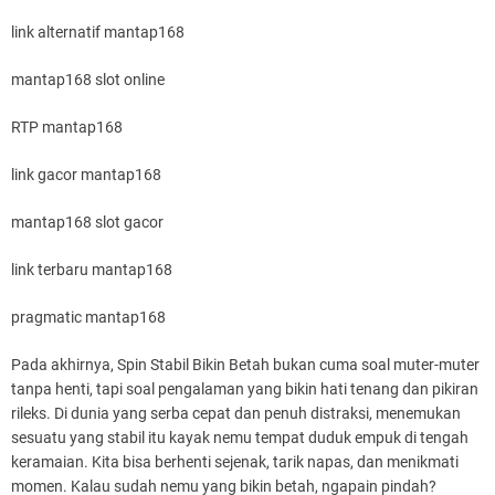
link alternatif mantap168
mantap168 slot online
RTP mantap168
link gacor mantap168
mantap168 slot gacor
link terbaru mantap168
pragmatic mantap168
Pada akhirnya, Spin Stabil Bikin Betah bukan cuma soal muter-muter
tanpa henti, tapi soal pengalaman yang bikin hati tenang dan pikiran
rileks. Di dunia yang serba cepat dan penuh distraksi, menemukan
sesuatu yang stabil itu kayak nemu tempat duduk empuk di tengah
keramaian. Kita bisa berhenti sejenak, tarik napas, dan menikmati
momen. Kalau sudah nemu yang bikin betah, ngapain pindah?