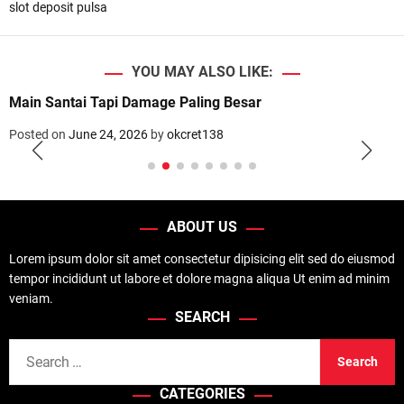
slot deposit pulsa
YOU MAY ALSO LIKE:
Main Santai Tapi Damage Paling Besar
Posted on
June 24, 2026
by
okcret138
ABOUT US
Lorem ipsum dolor sit amet consectetur dipisicing elit sed do eiusmod
tempor incididunt ut labore et dolore magna aliqua Ut enim ad minim
veniam.
SEARCH
S
e
CATEGORIES
a