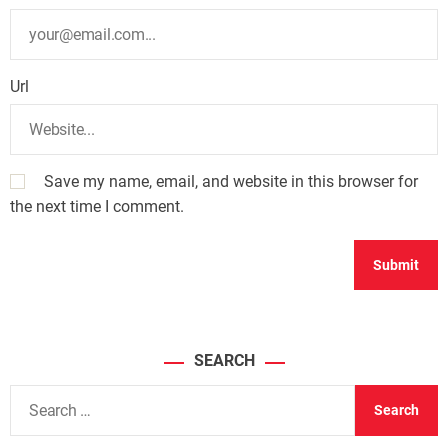
Url
Save my name, email, and website in this browser for
the next time I comment.
SEARCH
S
e
a