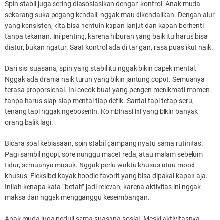
Spin stabil juga sering diasosiasikan dengan kontrol. Anak muda
sekarang suka pegang kendali, nggak mau dikendalikan. Dengan alur
yang konsisten, kita bisa nentuin kapan lanjut dan kapan berhenti
tanpa tekanan. Ini penting, karena hiburan yang baik itu harus bisa
diatur, bukan ngatur. Saat kontrol ada di tangan, rasa puas ikut naik.
Dari sisi suasana, spin yang stabil itu nggak bikin capek mental.
Nggak ada drama naik turun yang bikin jantung copot. Semuanya
terasa proporsional. Ini cocok buat yang pengen menikmati momen
tanpa harus siap-siap mental tiap detik. Santai tapi tetap seru,
tenang tapi nggak ngebosenin. Kombinasi ini yang bikin banyak
orang balik lagi.
Bicara soal kebiasaan, spin stabil gampang nyatu sama rutinitas.
Pagi sambil ngopi, sore nunggu macet reda, atau malam sebelum
tidur, semuanya masuk. Nggak perlu waktu khusus atau mood
khusus. Fleksibel kayak hoodie favorit yang bisa dipakai kapan aja.
Inilah kenapa kata “betah” jadi relevan, karena aktivitas ini nggak
maksa dan nggak mengganggu keseimbangan.
Anak muda juga peduli sama suasana sosial. Meski aktivitasnya