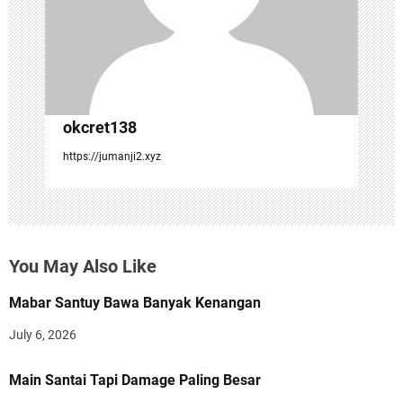
i
o
n
okcret138
https://jumanji2.xyz
You May Also Like
Mabar Santuy Bawa Banyak Kenangan
July 6, 2026
Main Santai Tapi Damage Paling Besar