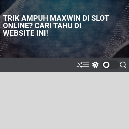
S
k
i
TRIK AMPUH MAXWIN DI SLOT
p
ONLINE? CARI TAHU DI
t
WEBSITE INI!
o
c
o
n
t
e
S
M
S
S
h
e
w
e
n
u
n
i
a
t
ff
u
t
r
l
c
c
e
h
h
c
o
l
o
r
m
o