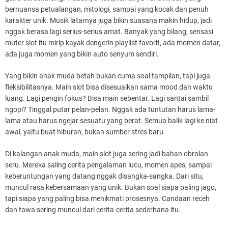
bernuansa petualangan, mitologi, sampai yang kocak dan penuh
karakter unik. Musik latarnya juga bikin suasana makin hidup, jadi
nggak berasa lagi serius-serius amat. Banyak yang bilang, sensasi
muter slot itu mirip kayak dengerin playlist favorit, ada momen datar,
ada juga momen yang bikin auto senyum sendiri.
Yang bikin anak muda betah bukan cuma soal tampilan, tapi juga
fleksibilitasnya. Main slot bisa disesuaikan sama mood dan waktu
luang. Lagi pengin fokus? Bisa main sebentar. Lagi santai sambil
ngopi? Tinggal putar pelan-pelan. Nggak ada tuntutan harus lama-
lama atau harus ngejar sesuatu yang berat. Semua balik lagi ke niat
awal, yaitu buat hiburan, bukan sumber stres baru.
Di kalangan anak muda, main slot juga sering jadi bahan obrolan
seru. Mereka saling cerita pengalaman lucu, momen apes, sampai
keberuntungan yang datang nggak disangka-sangka. Dari situ,
muncul rasa kebersamaan yang unik. Bukan soal siapa paling jago,
tapi siapa yang paling bisa menikmati prosesnya. Candaan receh
dan tawa sering muncul dari cerita-cerita sederhana itu.