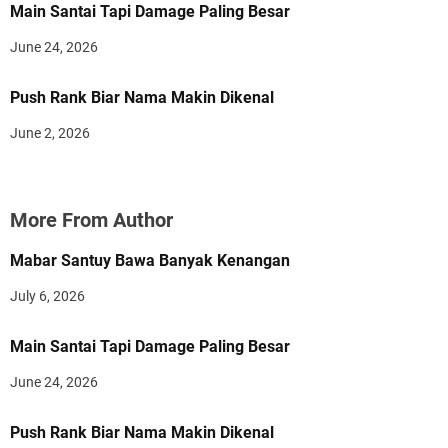
Main Santai Tapi Damage Paling Besar
June 24, 2026
Push Rank Biar Nama Makin Dikenal
June 2, 2026
More From Author
Mabar Santuy Bawa Banyak Kenangan
July 6, 2026
Main Santai Tapi Damage Paling Besar
June 24, 2026
Push Rank Biar Nama Makin Dikenal