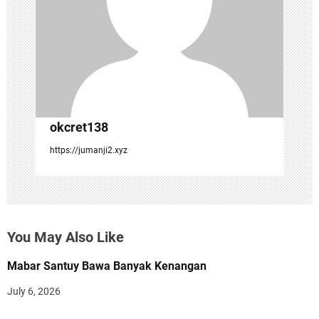
a
t
i
o
n
okcret138
https://jumanji2.xyz
You May Also Like
Mabar Santuy Bawa Banyak Kenangan
July 6, 2026