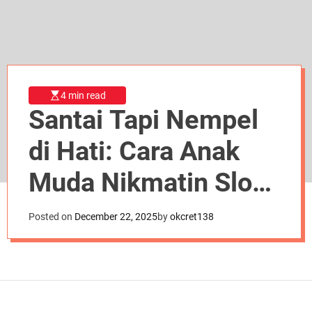
d
e
4 min read
Santai Tapi Nempel
di Hati: Cara Anak
Muda Nikmatin Slot
Tanpa Ribet
Posted on
December 22, 2025
by
okcret138