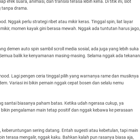
 efek suara, animasi, dan transisi terasa lebih kena. Di titik ini, slot
g tanpa drama.
d. Nggak perlu strategi ribet atau mikir keras. Tinggal spin, liat layar
an mikir, momen kayak gini berasa mewah. Nggak ada tuntutan harus jago,
ang demen auto spin sambil scroll media sosial, ada juga yang lebih suka
r. Semua balik ke kenyamanan masing-masing. Selama nggak ada tekanan
mood. Lagi pengen ceria tinggal pilih yang warnanya rame dan musiknya
em. Variasi ini bikin pemain nggak cepat bosen dan selalu nemu
ng santai biasanya paham batas. Ketika udah ngerasa cukup, ya
i bikin pengalaman main tetap positif dan nggak kebawa ke perasaan
i, keberuntungan sering datang. Entah sugesti atau kebetulan, tapi main
 Spin terasa mengalir, nggak kaku. Bahkan kalah pun rasanya biasa aja,