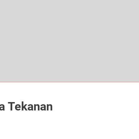
pa Tekanan