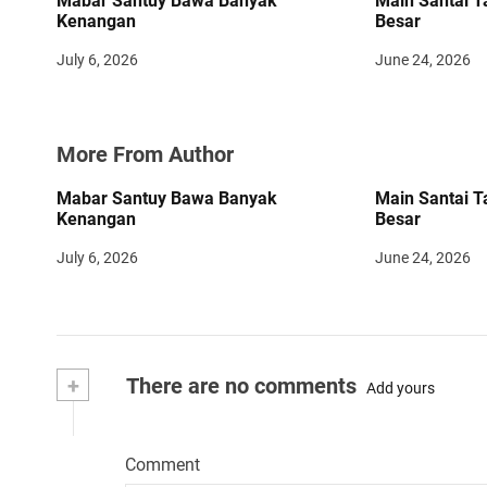
t
Mabar Santuy Bawa Banyak
Main Santai T
Kenangan
Besar
i
July 6, 2026
June 24, 2026
o
n
More From Author
Mabar Santuy Bawa Banyak
Main Santai T
Kenangan
Besar
July 6, 2026
June 24, 2026
+
There are no comments
Add yours
Comment