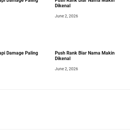
api Damage Paling
Push Rank Biar Nama Makin
Dikenal
June 2, 2026
api Damage Paling
Push Rank Biar Nama Makin
Dikenal
June 2, 2026