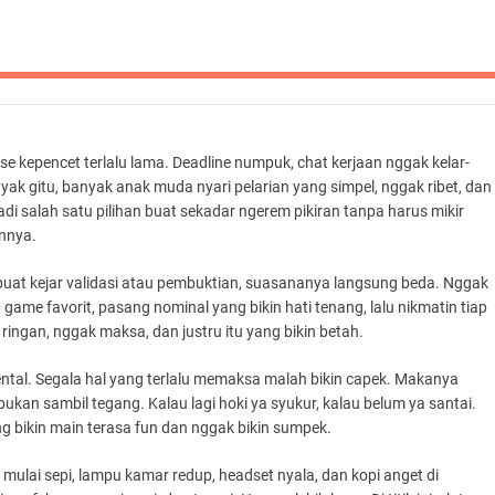
 kepencet terlalu lama. Deadline numpuk, chat kerjaan nggak kelar-
ayak gitu, banyak anak muda nyari pelarian yang simpel, nggak ribet, dan
adi salah satu pilihan buat sekadar ngerem pikiran tanpa harus mikir
ennya.
n buat kejar validasi atau pembuktian, suasananya langsung beda. Nggak
game favorit, pasang nominal yang bikin hati tenang, lalu nikmatin tiap
a ringan, nggak maksa, dan justru itu yang bikin betah.
al. Segala hal yang terlalu memaksa malah bikin capek. Makanya
bukan sambil tegang. Kalau lagi hoki ya syukur, kalau belum ya santai.
g bikin main terasa fun dan nggak bikin sumpek.
ulai sepi, lampu kamar redup, headset nyala, dan kopi anget di