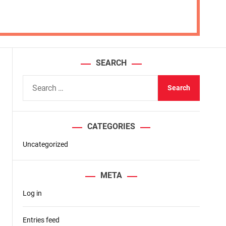
SEARCH
S
e
a
r
CATEGORIES
c
h
Uncategorized
f
o
META
r
Log in
:
Entries feed