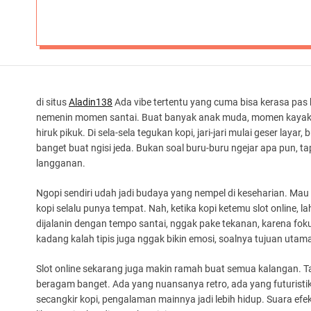
di situs
Aladin138
Ada vibe tertentu yang cuma bisa kerasa pas ko
nemenin momen santai. Buat banyak anak muda, momen kayak gini
hiruk pikuk. Di sela-sela tegukan kopi, jari-jari mulai geser laya
banget buat ngisi jeda. Bukan soal buru-buru ngejar apa pun, t
langganan.
Ngopi sendiri udah jadi budaya yang nempel di keseharian. Mau 
kopi selalu punya tempat. Nah, ketika kopi ketemu slot online, la
dijalanin dengan tempo santai, nggak pake tekanan, karena f
kadang kalah tipis juga nggak bikin emosi, soalnya tujuan utama
Slot online sekarang juga makin ramah buat semua kalangan. 
beragam banget. Ada yang nuansanya retro, ada yang futuristi
secangkir kopi, pengalaman mainnya jadi lebih hidup. Suara efek