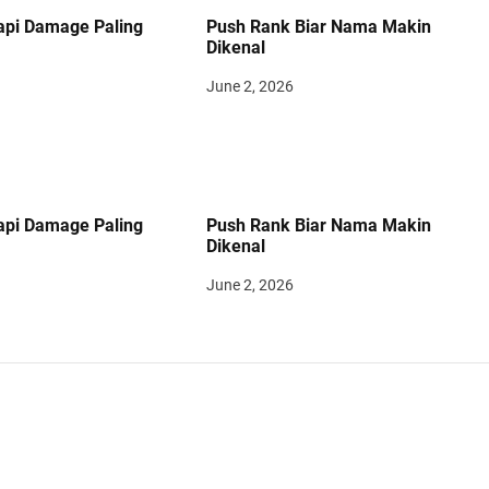
api Damage Paling
Push Rank Biar Nama Makin
Dikenal
June 2, 2026
api Damage Paling
Push Rank Biar Nama Makin
Dikenal
June 2, 2026