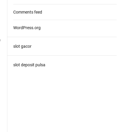
Comments feed
WordPress.org
n
slot gacor
slot deposit pulsa