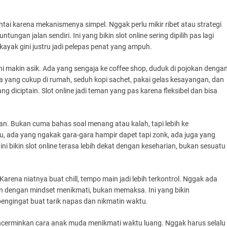
tai karena mekanismenya simpel. Nggak perlu mikir ribet atau strategi
tungan jalan sendiri. Ini yang bikin slot online sering dipilih pas lagi
n kayak gini justru jadi pelepas penat yang ampuh.
 makin asik. Ada yang sengaja ke coffee shop, duduk di pojokan denga
uga yang cukup di rumah, seduh kopi sachet, pakai gelas kesayangan, dan
ng diciptain. Slot online jadi teman yang pas karena fleksibel dan bisa
gan. Bukan cuma bahas soal menang atau kalah, tapi lebih ke
u, ada yang ngakak gara-gara hampir dapet tapi zonk, ada juga yang
ini bikin slot online terasa lebih dekat dengan keseharian, bukan sesuatu
Karena niatnya buat chill, tempo main jadi lebih terkontrol. Nggak ada
nin dengan mindset menikmati, bukan memaksa. Ini yang bikin
pengingat buat tarik napas dan nikmatin waktu.
 mencerminkan cara anak muda menikmati waktu luang. Nggak harus selalu