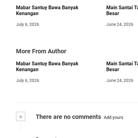
t
Mabar Santuy Bawa Banyak
Main Santai T
Kenangan
Besar
i
July 6, 2026
June 24, 2026
o
n
More From Author
Mabar Santuy Bawa Banyak
Main Santai T
Kenangan
Besar
July 6, 2026
June 24, 2026
+
There are no comments
Add yours