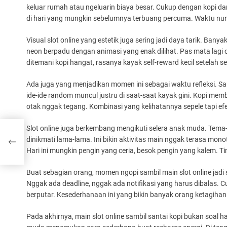
keluar rumah atau ngeluarin biaya besar. Cukup dengan kopi dan 
di hari yang mungkin sebelumnya terbuang percuma. Waktu nungg
Visual slot online yang estetik juga sering jadi daya tarik. Ba
neon berpadu dengan animasi yang enak dilihat. Pas mata lagi cap
ditemani kopi hangat, rasanya kayak self-reward kecil setelah se
Ada juga yang menjadikan momen ini sebagai waktu refleksi. Samb
ide-ide random muncul justru di saat-saat kayak gini. Kopi memba
otak nggak tegang. Kombinasi yang kelihatannya sepele tapi ef
Slot online juga berkembang mengikuti selera anak muda. Tema
dinikmati lama-lama. Ini bikin aktivitas main nggak terasa mo
Hari ini mungkin pengin yang ceria, besok pengin yang kalem. Tin
Buat sebagian orang, momen ngopi sambil main slot online jadi
Nggak ada deadline, nggak ada notifikasi yang harus dibalas. Cu
berputar. Kesederhanaan ini yang bikin banyak orang ketagih
Pada akhirnya, main slot online sambil santai kopi bukan soal ha